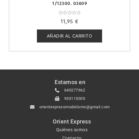
1/12300. 03609
Valorado
11,95
€
con
0
de
5
AÑADIR AL CARRITO
Estamos en
640277962
933113005
orientexpressmodelismo@gmail.com
Orient Express
Quiénes somos
Contacto