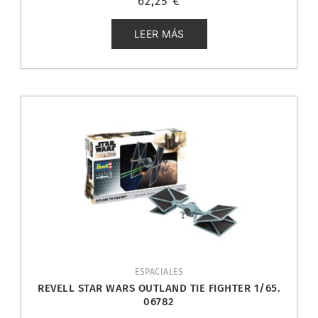
62,25
€
con
0
de
5
LEER MÁS
ESPACIALES
REVELL STAR WARS OUTLAND TIE FIGHTER 1/65.
06782