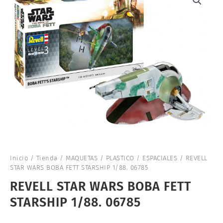
Inicio
/
Tienda
/
MAQUETAS
/
PLASTICO
/
ESPACIALES
/ REVELL
STAR WARS BOBA FETT STARSHIP 1/88. 06785
REVELL STAR WARS BOBA FETT
STARSHIP 1/88. 06785