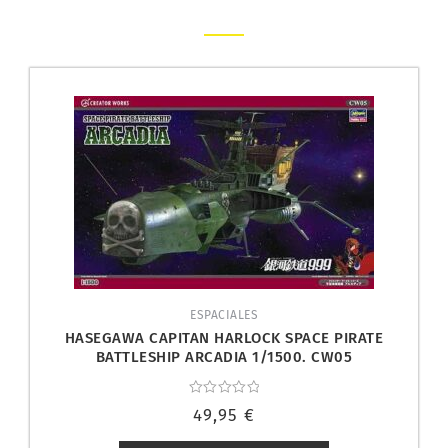
ESPACIALES
HASEGAWA CAPITAN HARLOCK SPACE PIRATE
BATTLESHIP ARCADIA 1/1500. CW05
Valorado
49,95
€
con
0
de