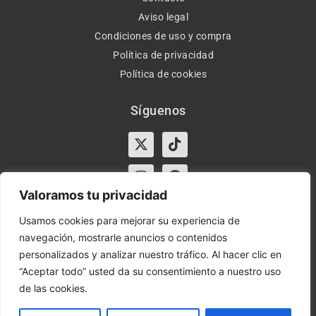
Aviso legal
Condiciones de uso y compra
Política de privacidad
Política de cookies
Síguenos
X-
Instagram
Tiktok
Facebook
twitter
Valoramos tu privacidad
Usamos cookies para mejorar su experiencia de
navegación, mostrarle anuncios o contenidos
Horario:
Lun-Vie de 10:00-13:30 y 17:00-20:00 – Sáb de
personalizados y analizar nuestro tráfico. Al hacer clic en
10:00-13:30
“Aceptar todo” usted da su consentimiento a nuestro uso
de las cookies.
Orient Express | Copyright 2021 © Todos los derechos
reservados.