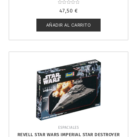
Valorado
47,50
€
con
0
de
5
AÑADIR AL CARRITO
ESPACIALES
REVELL STAR WARS IMPERIAL STAR DESTROYER