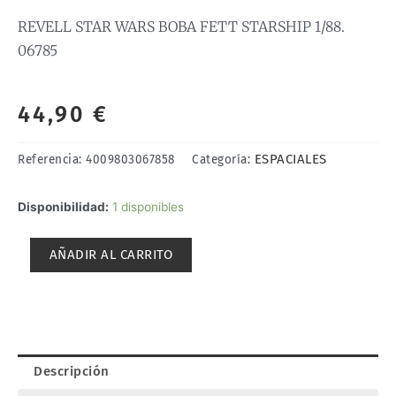
REVELL STAR WARS BOBA FETT STARSHIP 1/88.
06785
44,90
€
ESPACIALES
Referencia:
4009803067858
Categoría:
REVELL
Disponibilidad:
1 disponibles
STAR
WARS
AÑADIR AL CARRITO
BOBA
FETT
STARSHIP
1/88.
06785
cantidad
Descripción