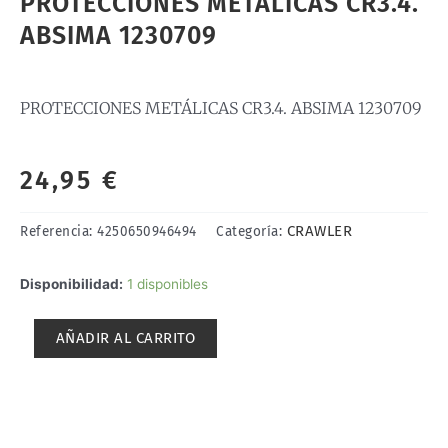
PROTECCIONES METÁLICAS CR3.4.
ABSIMA 1230709
PROTECCIONES METÁLICAS CR3.4. ABSIMA 1230709
24,95
€
CRAWLER
Referencia:
4250650946494
Categoría:
PROTECCIONES
Disponibilidad:
1 disponibles
METÁLICAS
CR3.4.
AÑADIR AL CARRITO
ABSIMA
1230709
cantidad