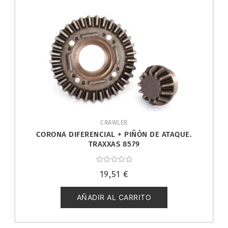
CRAWLER
CORONA DIFERENCIAL + PIÑÓN DE ATAQUE.
TRAXXAS 8579
Valorado
19,51
€
con
0
de
5
AÑADIR AL CARRITO