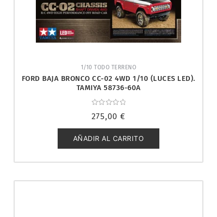
1/10 TODO TERRENO
FORD BAJA BRONCO CC-02 4WD 1/10 (LUCES LED).
TAMIYA 58736-60A
Valorado
275,00
€
con
0
de
5
AÑADIR AL CARRITO