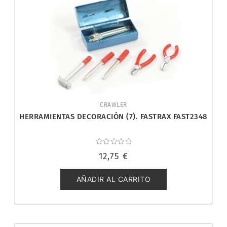
CRAWLER
HERRAMIENTAS DECORACIÓN (7). FASTRAX FAST2348
Valorado
12,75
€
con
0
de
5
AÑADIR AL CARRITO