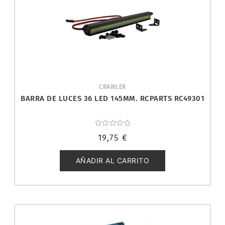
CRAWLER
BARRA DE LUCES 36 LED 145MM. RCPARTS RC49301
Valorado
19,75
€
con
0
de
5
AÑADIR AL CARRITO