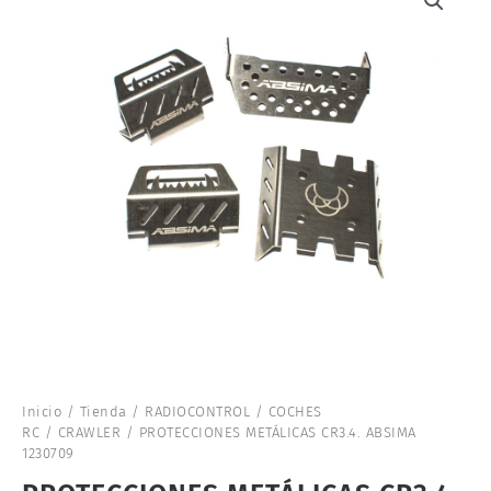
Inicio
/
Tienda
/
RADIOCONTROL
/
COCHES
RC
/
CRAWLER
/ PROTECCIONES METÁLICAS CR3.4. ABSIMA
1230709