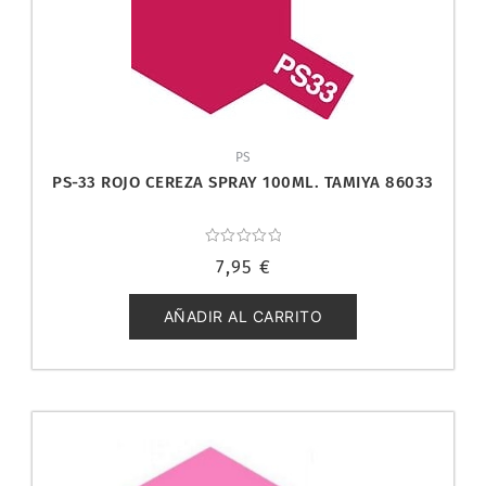
PS
PS-33 ROJO CEREZA SPRAY 100ML. TAMIYA 86033
Valorado
7,95
€
con
0
de
5
AÑADIR AL CARRITO