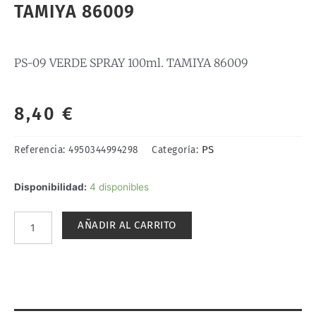
TAMIYA 86009
PS-09 VERDE SPRAY 100ml. TAMIYA 86009
8,40
€
PS
Referencia:
4950344994298
Categoría:
PS-
Disponibilidad:
4 disponibles
09
VERDE
AÑADIR AL CARRITO
SPRAY
100ml.
TAMIYA
86009
cantidad