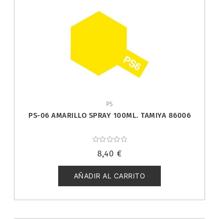
PS
PS-06 AMARILLO SPRAY 100ML. TAMIYA 86006
Valorado
8,40
€
con
0
de
5
AÑADIR AL CARRITO