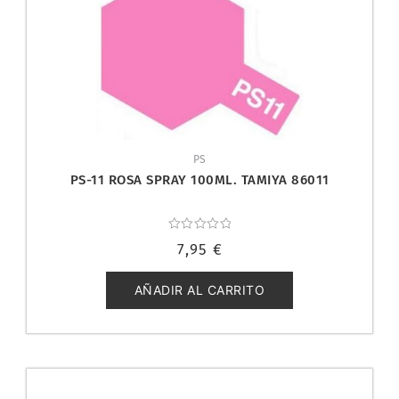
PS
PS-11 ROSA SPRAY 100ML. TAMIYA 86011
Valorado
7,95
€
con
0
de
5
AÑADIR AL CARRITO