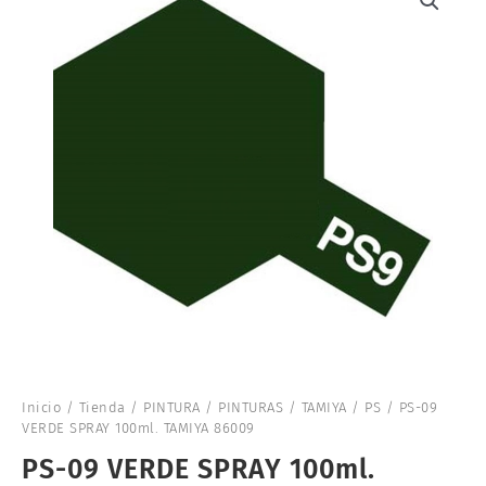
Inicio
/
Tienda
/
PINTURA
/
PINTURAS
/
TAMIYA
/
PS
/ PS-09
VERDE SPRAY 100ml. TAMIYA 86009
PS-09 VERDE SPRAY 100ml.