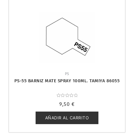
PS
PS-55 BARNIZ MATE SPRAY 100ML. TAMIYA 86055
Valorado
9,50
€
con
0
de
5
AÑADIR AL CARRITO