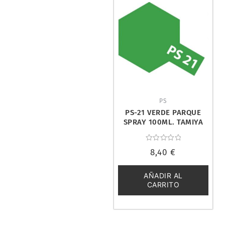
PS
PS-21 VERDE PARQUE
SPRAY 100ML. TAMIYA
86021
Valorado
8,40
€
con
0
de
5
AÑADIR AL
CARRITO