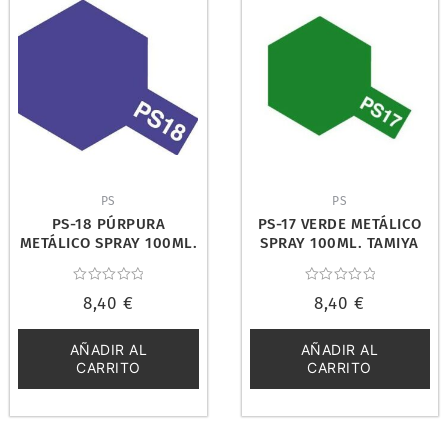
PS
PS
PS-18 PÚRPURA
PS-17 VERDE METÁLICO
METÁLICO SPRAY 100ML.
SPRAY 100ML. TAMIYA
TAMIYA 86018
86017
Valorado
Valorado
8,40
€
8,40
€
con
con
0
0
de
de
5
5
AÑADIR AL
AÑADIR AL
CARRITO
CARRITO