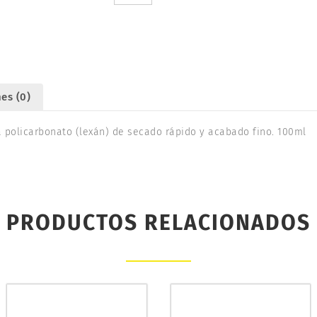
100ml.
TAMIYA
86011
cantidad
es (0)
a policarbonato (lexán) de secado rápido y acabado fino. 100ml
PRODUCTOS RELACIONADOS