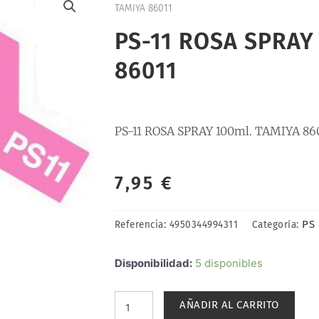
TAMIYA 86011
PS-11 ROSA SPRAY
86011
PS-11 ROSA SPRAY 100ml. TAMIYA 86
7,95
€
PS
Referencia:
4950344994311
Categoría:
PS-
Disponibilidad:
5 disponibles
11
ROSA
AÑADIR AL CARRITO
SPRAY