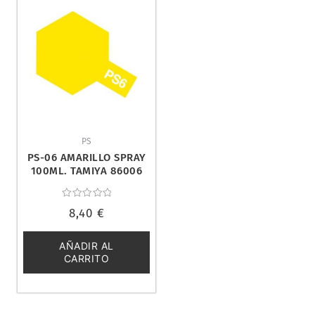
PS
PS-06 AMARILLO SPRAY
100ML. TAMIYA 86006
Valorado
8,40
€
con
0
de
5
AÑADIR AL
CARRITO