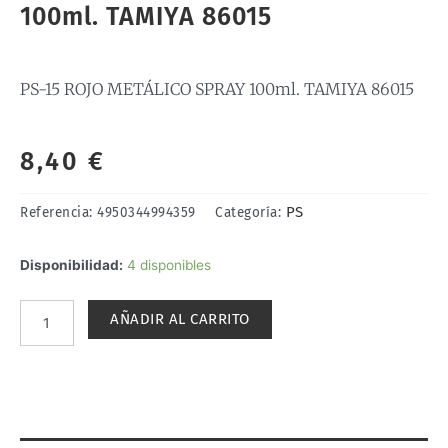
100ml. TAMIYA 86015
PS-15 ROJO METÁLICO SPRAY 100ml. TAMIYA 86015
8,40
€
PS
Referencia:
4950344994359
Categoría:
PS-
Disponibilidad:
4 disponibles
15
ROJO
AÑADIR AL CARRITO
METÁLICO
SPRAY
100ml.
TAMIYA
86015
cantidad