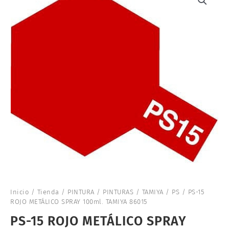
Inicio
/
Tienda
/
PINTURA
/
PINTURAS
/
TAMIYA
/
PS
/ PS-15
ROJO METÁLICO SPRAY 100ml. TAMIYA 86015
PS-15 ROJO METÁLICO SPRAY