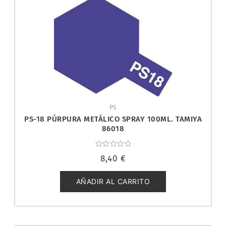
PS
PS-18 PÚRPURA METÁLICO SPRAY 100ML. TAMIYA
86018
Valorado
8,40
€
con
0
de
5
AÑADIR AL CARRITO