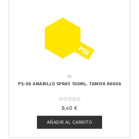
PS
PS-06 AMARILLO SPRAY 100ML. TAMIYA 86006
Valorado
8,40
€
con
0
de
5
AÑADIR AL CARRITO