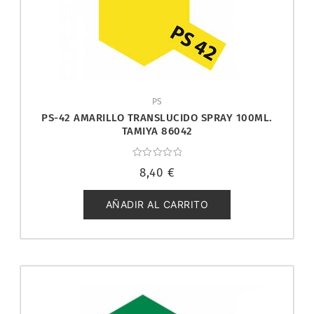
PS
PS-42 AMARILLO TRANSLUCIDO SPRAY 100ML.
TAMIYA 86042
Valorado
8,40
€
con
0
de
5
AÑADIR AL CARRITO