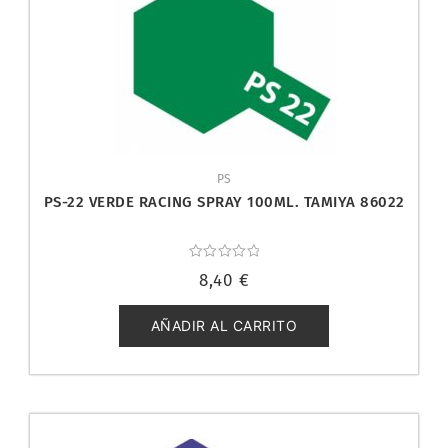
PS
PS-22 VERDE RACING SPRAY 100ML. TAMIYA 86022
Valorado
8,40
€
con
0
de
5
AÑADIR AL CARRITO