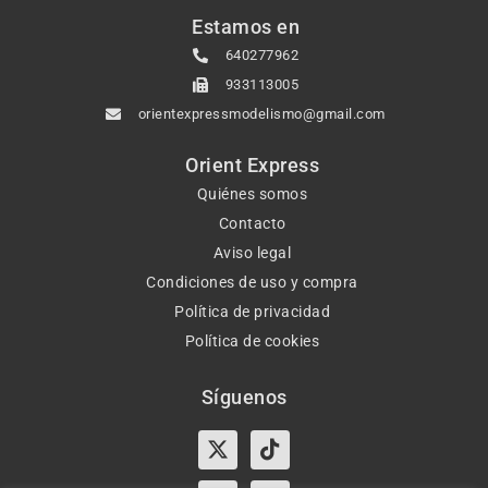
Estamos en
640277962
933113005
orientexpressmodelismo@gmail.com
Orient Express
Quiénes somos
Contacto
Aviso legal
Condiciones de uso y compra
Política de privacidad
Política de cookies
Síguenos
X-
Instagram
Tiktok
Facebook
twitter