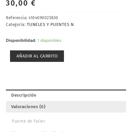
30,00
€
Referencia:
4104090025830
TUNELES Y PUENTES N
Categoría:
PUENTE.
Disponibilidad:
1 disponibles
FALLER
222583
AÑADIR AL CARRITO
cantidad
Descripción
Valoraciones (0)
Puente de Faller.