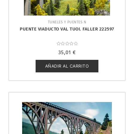
TUNELES Y PUENTES N
PUENTE VIADUCTO VAL TUOI. FALLER 222597
Valorado
35,01
€
con
0
de
5
AÑADIR AL CARRITO