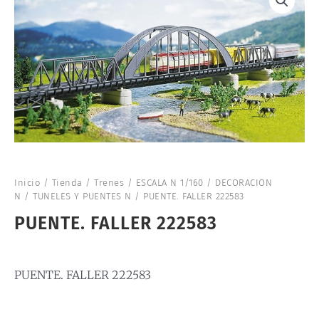
Inicio
/
Tienda
/
Trenes
/
ESCALA N 1/160
/
DECORACION
N
/
TUNELES Y PUENTES N
/ PUENTE. FALLER 222583
PUENTE. FALLER 222583
PUENTE. FALLER 222583