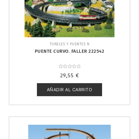
TUNELES Y PUENTES N
PUENTE CURVO. FALLER 222542
Valorado
29,55
€
con
0
de
5
AÑADIR AL CARRITO