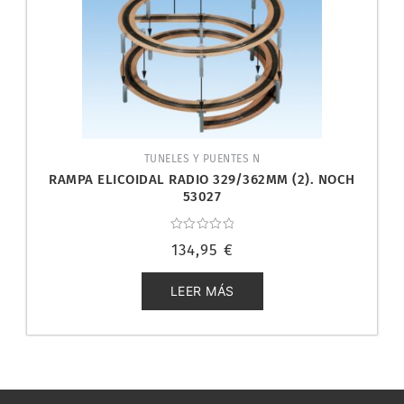
TUNELES Y PUENTES N
RAMPA ELICOIDAL RADIO 329/362MM (2). NOCH
53027
Valorado
134,95
€
con
0
de
5
LEER MÁS