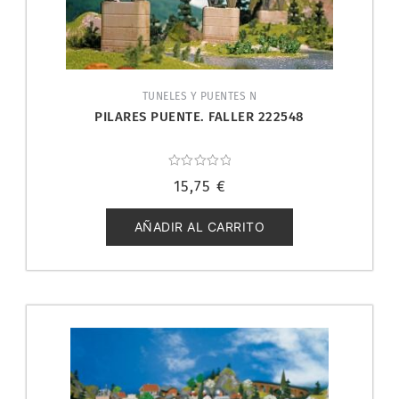
TUNELES Y PUENTES N
PILARES PUENTE. FALLER 222548
Valorado
15,75
€
con
0
de
5
AÑADIR AL CARRITO