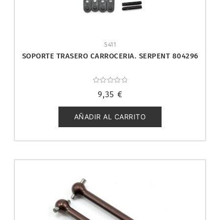
S411
SOPORTE TRASERO CARROCERIA. SERPENT 804296
Valorado
9,35
€
con
0
de
5
AÑADIR AL CARRITO