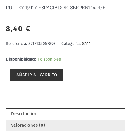
PULLEY 19T Y ESPACIADOR. SERPENT 401360
8,40
€
S411
Referencia:
8717135057893
Categoría:
PULLEY
Disponibilidad:
1 disponibles
19T
Y
AÑADIR AL CARRITO
ESPACIADOR.
SERPENT
401360
cantidad
Descripción
Valoraciones (0)