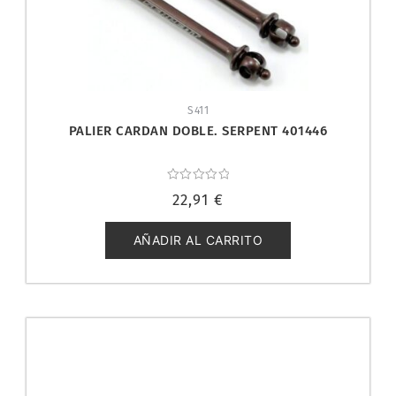
S411
PALIER CARDAN DOBLE. SERPENT 401446
Valorado
22,91
€
con
0
de
5
AÑADIR AL CARRITO