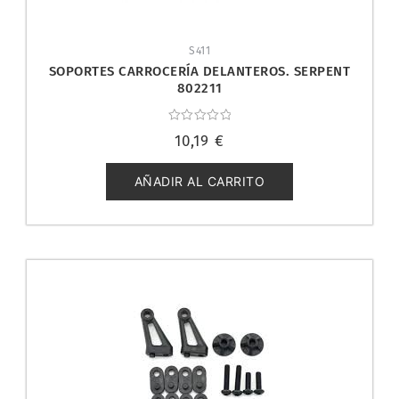
S411
SOPORTES CARROCERÍA DELANTEROS. SERPENT
802211
Valorado
10,19
€
con
0
de
5
AÑADIR AL CARRITO