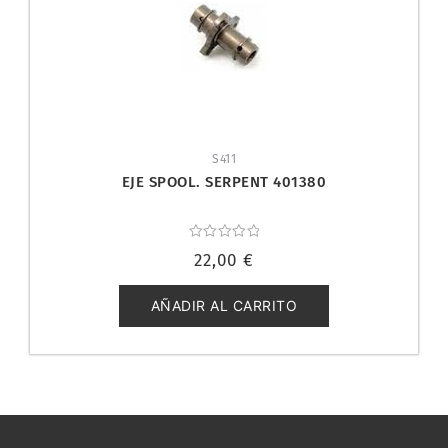
S411
EJE SPOOL. SERPENT 401380
Valorado
22,00
€
con
0
de
5
AÑADIR AL CARRITO