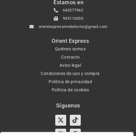
Estamos en
640277962
933113005
orientexpressmodelismo@gmail.com
Orient Express
Quiénes somos
Contacto
Aviso legal
Condiciones de uso y compra
Política de privacidad
Política de cookies
Síguenos
X-
Instagram
Tiktok
Facebook
twitter