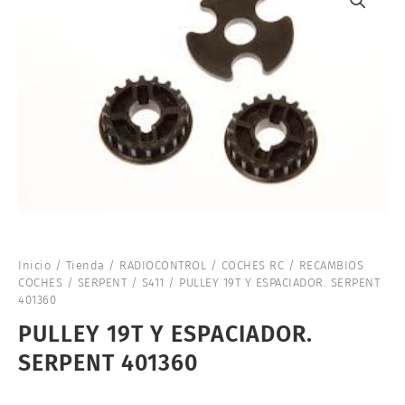
Inicio
/
Tienda
/
RADIOCONTROL
/
COCHES RC
/
RECAMBIOS
COCHES
/
SERPENT
/
S411
/ PULLEY 19T Y ESPACIADOR. SERPENT
401360
PULLEY 19T Y ESPACIADOR.
SERPENT 401360