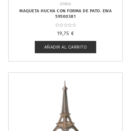
OTROS
MAQUETA HUCHA CON FORMA DE PATO. EWA
59500381
Valorado
19,75
€
con
0
de
5
AÑADIR AL CARRITO