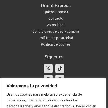
Orient Express
Quiénes somos
Contacto
Aviso legal
Condiciones de uso y compra
Política de privacidad
Política de cookies
Síguenos
X-
Instagram
Tiktok
Facebook
twitter
Valoramos tu privacidad
Usamos cookies para mejorar su experiencia de
navegación, mostrarle anuncios o contenidos
Horario:
Lun-Vie de 10:00-13:30 y 17:00-20:00 – Sáb de
personalizados y analizar nuestro tráfico. Al hacer clic en
10:00-13:30