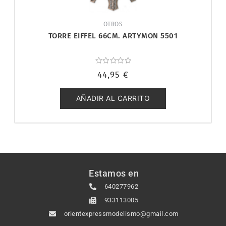
OTROS
TORRE EIFFEL 66CM. ARTYMON 5501
Valorado
44,95
€
con
0
de
5
AÑADIR AL CARRITO
Estamos en
640277962
933113005
orientexpressmodelismo@gmail.com