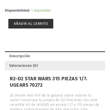
R2-
Disponibilidad:
1 disponibles
D2
STAR
AÑADIR AL CARRITO
WARS
315
PIEZAS
1/7.
UGEARS
70272
Descripción
cantidad
Valoraciones (0)
R2-D2 STAR WARS 315 PIEZAS 1/7.
UGEARS 70272
¡El droide más fiel de la galaxia cobra vida en tu
salón! Construye tu propio R2-D2 funcional con este
increíble kit de UGEARS en escala 1/7 y 315 piezas de
madera contrachapada de alta precisión. Este