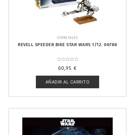
ESPACIALES
REVELL SPEEDER BIKE STAR WARS 1/12. 06786
Valorado
60,95
€
con
0
de
5
AÑADIR AL CARRITO