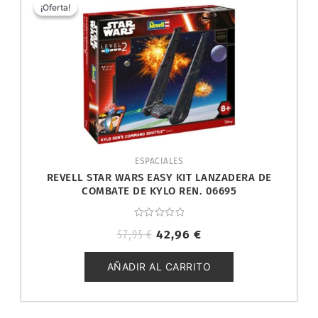
precio
precio
¡Oferta!
¡Oferta!
original
actual
era:
es:
57,95 €.
42,96 €.
ESPACIALES
REVELL STAR WARS EASY KIT LANZADERA DE
COMBATE DE KYLO REN. 06695
Valorado
57,95
€
42,96
€
con
0
de
5
AÑADIR AL CARRITO