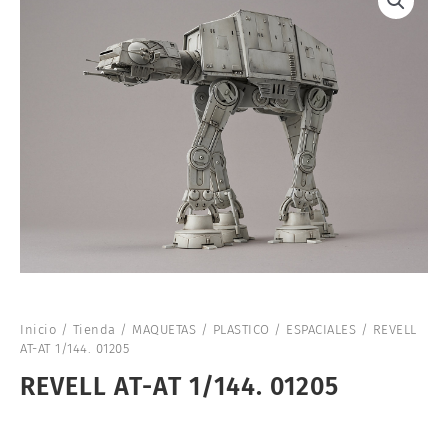
Inicio
/
Tienda
/
MAQUETAS
/
PLASTICO
/
ESPACIALES
/ REVELL
AT-AT 1/144. 01205
REVELL AT-AT 1/144. 01205