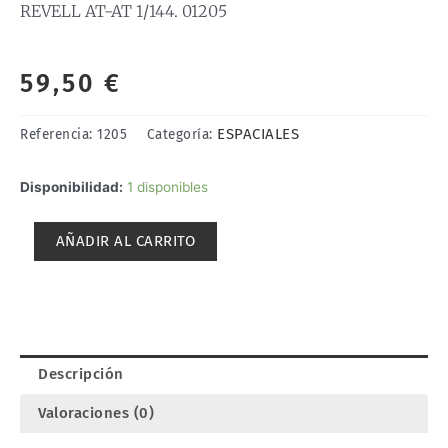
REVELL AT-AT 1/144. 01205
59,50
€
ESPACIALES
Referencia:
1205
Categoría:
REVELL
Disponibilidad:
1 disponibles
AT-
AT
AÑADIR AL CARRITO
1/144.
01205
cantidad
Descripción
Valoraciones (0)