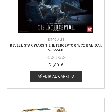
ESPACIALES
REVELL STAR WARS TIE INTERCEPTOR 1/72 BAN DAI.
5065568
Valorado
51,80
€
con
0
de
5
AÑADIR AL CARRITO