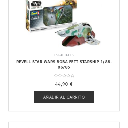
ESPACIALES
REVELL STAR WARS BOBA FETT STARSHIP 1/88.
06785
Valorado
44,90
€
con
0
de
5
AÑADIR AL CARRITO
El
El