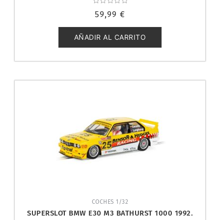
Valorado
59,99
€
con
0
de
5
AÑADIR AL CARRITO
COCHES 1/32
SUPERSLOT BMW E30 M3 BATHURST 1000 1992.