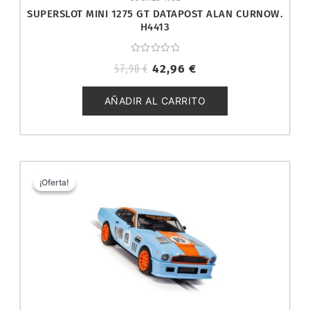
SUPERSLOT MINI 1275 GT DATAPOST ALAN CURNOW.
H4413
Valorado
57,90
€
42,96
€
con
0
de
5
AÑADIR AL CARRITO
El
El
precio
precio
¡Oferta!
¡Oferta!
original
actual
era:
es:
49,99 €.
42,96 €.