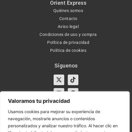
Orient Express
Quiénes somos
Contacto
Aviso legal
Condiciones de uso y compra
Política de privacidad
Política de cookies
Síguenos
X-
Instagram
Tiktok
Facebook
twitter
Valoramos tu privacidad
Usamos cookies para mejorar su experiencia de
navegación, mostrarle anuncios o contenidos
Horario:
Lun-Vie de 10:00-13:30 y 17:00-20:00 – Sáb de
personalizados y analizar nuestro tráfico. Al hacer clic en
10:00-13:30