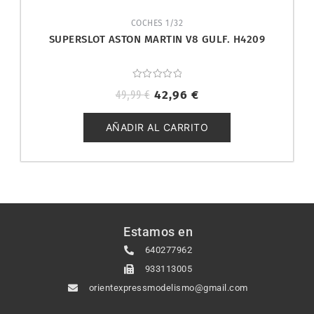
COCHES 1/32
SUPERSLOT ASTON MARTIN V8 GULF. H4209
Valorado
49,99
€
42,96
€
con
0
de
5
AÑADIR AL CARRITO
Estamos en
640277962
933113005
orientexpressmodelismo@gmail.com