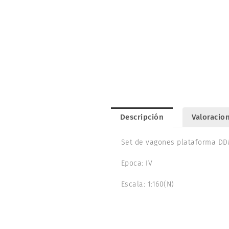
Descripción
Valoracion
Set de vagones plataforma DDM
Epoca: IV
Escala: 1:160(N)