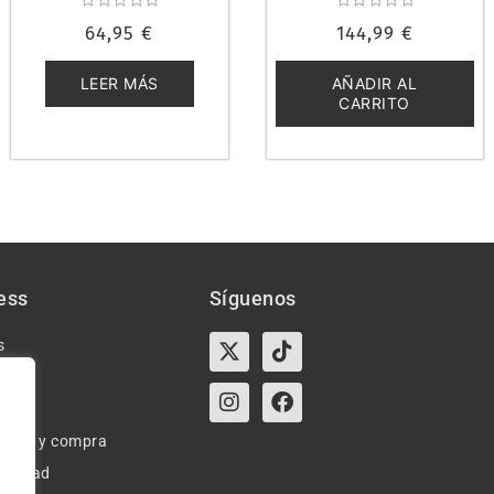
COLLECTION LC6630
Valorado
Valorado
64,95
€
144,99
€
con
con
0
0
de
de
5
5
LEER MÁS
AÑADIR AL
CARRITO
ess
Síguenos
X-
Instagram
Tiktok
Facebook
s
twitter
e uso y compra
ivacidad