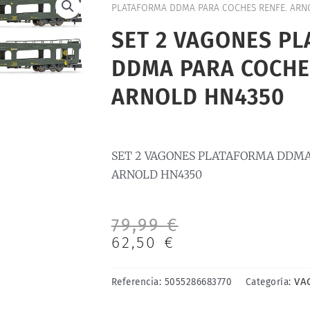
PLATAFORMA DDMA PARA COCHES RENFE. ARN
SET 2 VAGONES P
DDMA PARA COCHE
ARNOLD HN4350
SET 2 VAGONES PLATAFORMA DDMA
ARNOLD HN4350
El
El
79,99
€
precio
precio
62,50
€
original
actual
era:
es:
VA
Referencia:
5055286683770
Categoría:
79,99 €.
62,50 €.