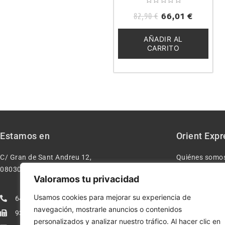
HN6581
Valorado
82,90
€
66,01
€
con
0
de
5
AÑADIR AL
CARRITO
Estamos en
Orient Expr
C/ Gran de Sant Andreu 12,
Quiénes somo
08030 – Barcelona España
Contacto
Valoramos tu privacidad
Aviso legal
Usamos cookies para mejorar su experiencia de
640277962
Condiciones d
navegación, mostrarle anuncios o contenidos
933113005
Política de pr
personalizados y analizar nuestro tráfico. Al hacer clic en