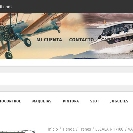
il.com
MI CUENTA
CONTACTO
CARRITO
F
IOCONTROL
MAQUETAS
PINTURA
SLOT
JUGUETES
Inicio
/
Tienda
/
Trenes
/
ESCALA N 1/160
/
VA