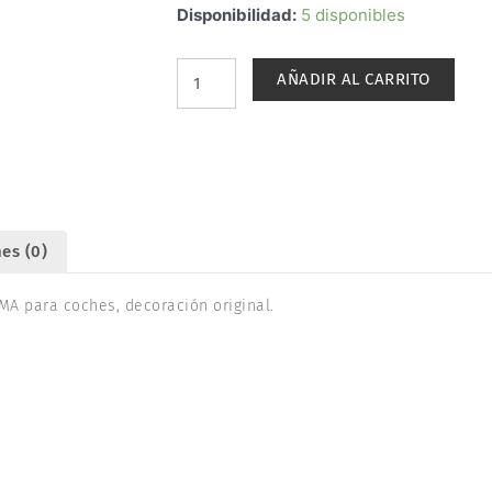
SET
Disponibilidad:
5 disponibles
2
VAGONES
AÑADIR AL CARRITO
PLATAFORMA
DDMA
PARA
COCHES
RENFE.
ARNOLD
HN4350
es (0)
cantidad
A para coches, decoración original.