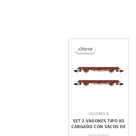
El
El
precio
precio
¡Oferta!
¡Oferta!
original
actual
era:
es:
82,90 €.
66,01 €.
VAGONES N
SET 2 VAGONES TIPO KS
CARGADO CON SACOS DE
TABACALERA. ARNOLD