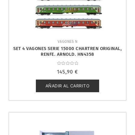
VAGONES N
SET 4 VAGONES SERIE 15000 CHARTREN ORIGINAL,
RENFE. ARNOLD. HN4358
Valorado
145,90
€
con
0
de
5
AÑADIR AL CARRITO