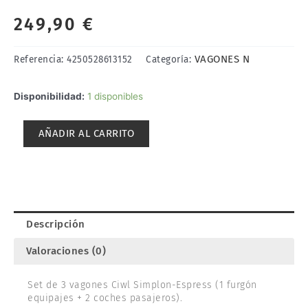
249,90
€
VAGONES N
Referencia:
4250528613152
Categoría:
SET
Disponibilidad:
1 disponibles
3
VAGONES
AÑADIR AL CARRITO
CIWL
SIMPLON-
EXPRESS.
HOBBYTRAIN
H22103
cantidad
Descripción
Valoraciones (0)
Set de 3 vagones Ciwl Simplon-Espress (1 furgón
equipajes + 2 coches pasajeros).