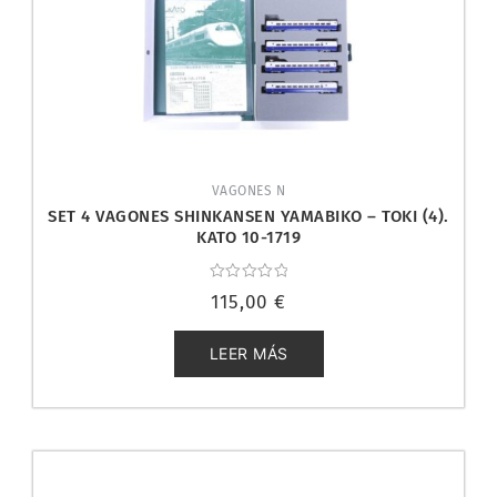
VAGONES N
SET 4 VAGONES SHINKANSEN YAMABIKO – TOKI (4).
KATO 10-1719
Valorado
115,00
€
con
0
de
5
LEER MÁS