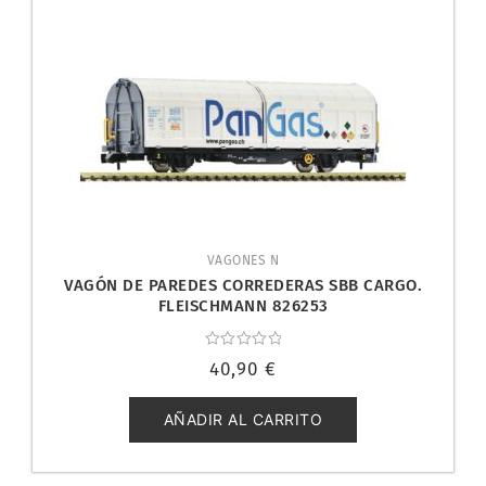
VAGONES N
VAGÓN DE PAREDES CORREDERAS SBB CARGO.
FLEISCHMANN 826253
Valorado
40,90
€
con
0
de
5
AÑADIR AL CARRITO