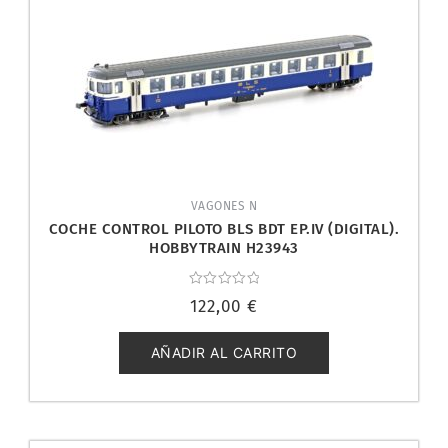
VAGONES N
COCHE CONTROL PILOTO BLS BDT EP.IV (DIGITAL).
HOBBYTRAIN H23943
Valorado
122,00
€
con
0
de
5
AÑADIR AL CARRITO