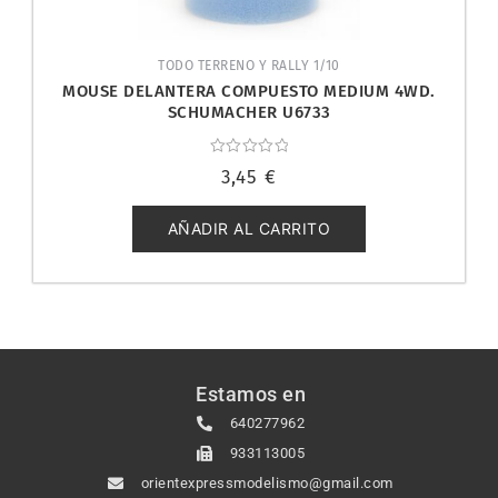
TODO TERRENO Y RALLY 1/10
MOUSE DELANTERA COMPUESTO MEDIUM 4WD.
SCHUMACHER U6733
Valorado
3,45
€
con
0
de
5
AÑADIR AL CARRITO
Estamos en
640277962
933113005
orientexpressmodelismo@gmail.com