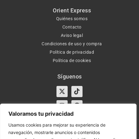
Orient Express
Quiénes somos
Contacto
Aviso legal
Condiciones de uso y compra
Política de privacidad
Política de cookies
Síguenos
X-
Instagram
Tiktok
Facebook
twitter
Valoramos tu privacidad
Usamos cookies para mejorar su experiencia de
navegación, mostrarle anuncios o contenidos
Horario:
Lun-Vie de 10:00-13:30 y 17:00-20:00 – Sáb de