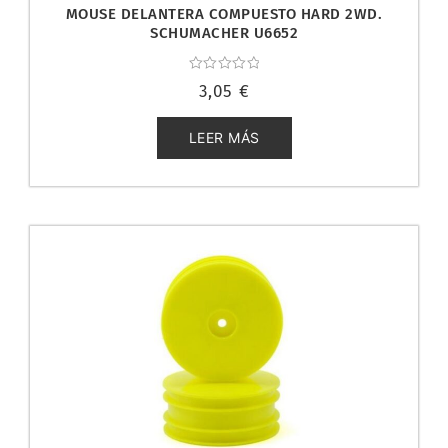
MOUSE DELANTERA COMPUESTO HARD 2WD.
SCHUMACHER U6652
Valorado
3,05
€
con
0
de
5
LEER MÁS