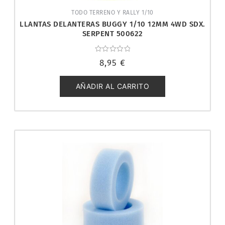
TODO TERRENO Y RALLY 1/10
LLANTAS DELANTERAS BUGGY 1/10 12MM 4WD SDX.
SERPENT 500622
Valorado
8,95
€
con
0
de
5
AÑADIR AL CARRITO