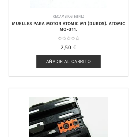
RECAMBIOS MINIZ
MUELLES PARA MOTOR ATOMIC M1 (DUROS). ATOMIC
MO-011.
Valorado
2,50
€
con
0
de
5
AÑADIR AL CARRITO