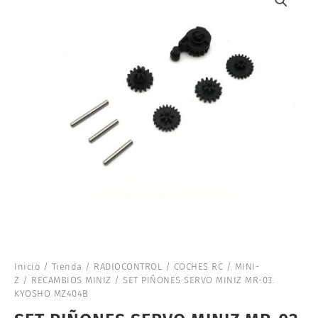
Inicio
/
Tienda
/
RADIOCONTROL
/
COCHES RC
/
MINI-
Z
/
RECAMBIOS MINIZ
/ SET PIÑONES SERVO MINIZ MR-03.
KYOSHO MZ404B