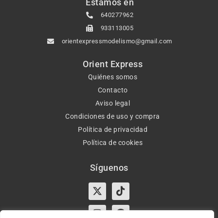
Estamos en
640277962
933113005
orientexpressmodelismo@gmail.com
Orient Express
Quiénes somos
Contacto
Aviso legal
Condiciones de uso y compra
Política de privacidad
Política de cookies
Síguenos
X-
Instagram
Tiktok
Facebook
twitter