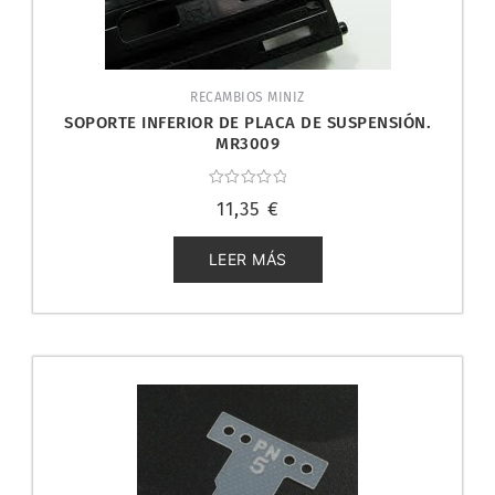
RECAMBIOS MINIZ
SOPORTE INFERIOR DE PLACA DE SUSPENSIÓN.
MR3009
Valorado
11,35
€
con
0
de
5
LEER MÁS