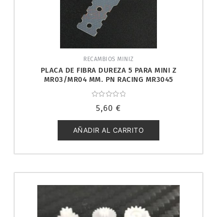
RECAMBIOS MINIZ
PLACA DE FIBRA DUREZA 5 PARA MINI Z
MR03/MR04 MM. PN RACING MR3045
Valorado
5,60
€
con
0
de
5
AÑADIR AL CARRITO