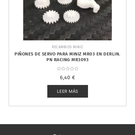
RECAMBIOS MINIZ
PIÑONES DE SERVO PARA MINIZ MR03 EN DERLIN.
PN RACING MR3093
Valorado
6,40
€
con
0
de
5
LEER MÁS