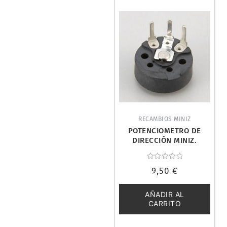
RECAMBIOS MINIZ
POTENCIOMETRO DE
DIRECCIÓN MINIZ.
KYOSHO MZ8-4
Valorado
9,50
€
con
0
de
5
AÑADIR AL
CARRITO