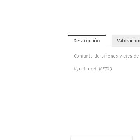
Descripción
Valoracion
Conjunto de piñones y ejes de
Kyosho ref, MZ709