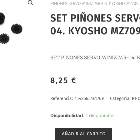
PIÑONES SERVO MINIZ MR-04. KYOSHO MZ709
SET PIÑONES SERV
04. KYOSHO MZ70
SET PIÑONES SERVO MINIZ MR-04.
8,25
€
REC
Referencia:
4548565461769
Categoría:
SET
Disponibilidad:
1 disponibles
PIÑONES
SERVO
AÑADIR AL CARRITO
MINIZ