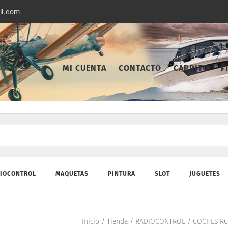
il.com
MI CUENTA
CONTACTO
CARRITO
F
IOCONTROL
MAQUETAS
PINTURA
SLOT
JUGUETES
Inicio
/
Tienda
/
RADIOCONTROL
/
COCHES RC