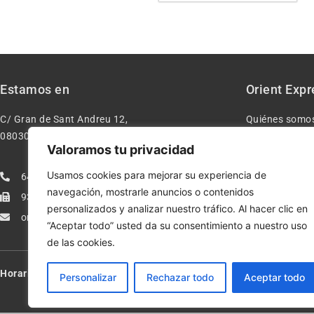
Estamos en
Orient Expr
C/ Gran de Sant Andreu 12,
Quiénes somo
08030 – Barcelona España
Contacto
Valoramos tu privacidad
Aviso legal
Usamos cookies para mejorar su experiencia de
640277962
Condiciones d
navegación, mostrarle anuncios o contenidos
933113005
Política de pr
personalizados y analizar nuestro tráfico. Al hacer clic en
orientexpressmodelismo@gmail.com
Política de co
“Aceptar todo” usted da su consentimiento a nuestro uso
de las cookies.
Horario:
Lun-Vie de 10:00-13:30 y 17:00-20:00 – Sáb de 10:00-13:3
Personalizar
Rechazar todo
Aceptar todo