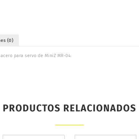
MR-
04.
KYOSHO
MZ709
cantidad
es (0)
 acero para servo de MiniZ MR-04.
PRODUCTOS RELACIONADOS