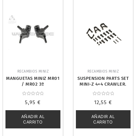
RECAMBIOS MINIZ
RECAMBIOS MINIZ
MANGUETAS MINIZ MR01
SUSPENSION PARTS SET
/ MR02 3º
MINI-Z 4×4 CRAWLER.
KYOSHO MX007
Valorado
Valorado
5,95
€
12,55
€
con
con
0
0
de
de
5
5
AÑADIR AL
AÑADIR AL
CARRITO
CARRITO