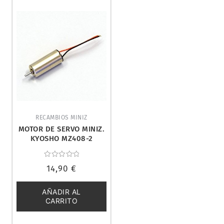
RECAMBIOS MINIZ
MOTOR DE SERVO MINIZ.
KYOSHO MZ408-2
Valorado
14,90
€
con
0
de
5
AÑADIR AL
CARRITO