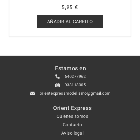
Valorado
5,95
€
con
0
de
5
AÑADIR AL CARRITO
Estamos en
640277962
933113005
orientexpressmodelismo@gmail.com
Orient Express
Quiénes somos
Contacto
Aviso legal