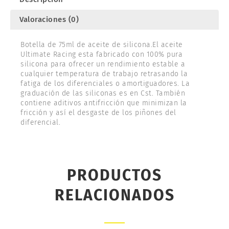
Valoraciones (0)
Botella de 75ml de aceite de silicona.El aceite
Ultimate Racing esta fabricado con 100% pura
silicona para ofrecer un rendimiento estable a
cualquier temperatura de trabajo retrasando la
fatiga de los diferenciales o amortiguadores. La
graduación de las siliconas es en Cst. También
contiene aditivos antifricción que minimizan la
fricción y así el desgaste de los piñones del
diferencial.
PRODUCTOS
RELACIONADOS