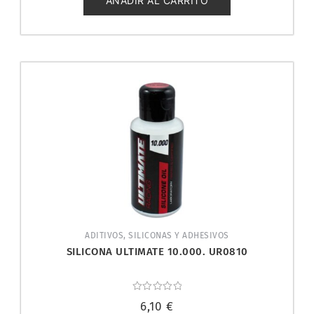
AÑADIR AL CARRITO
ADITIVOS, SILICONAS Y ADHESIVOS
SILICONA ULTIMATE 10.000. UR0810
Valorado
6,10
€
con