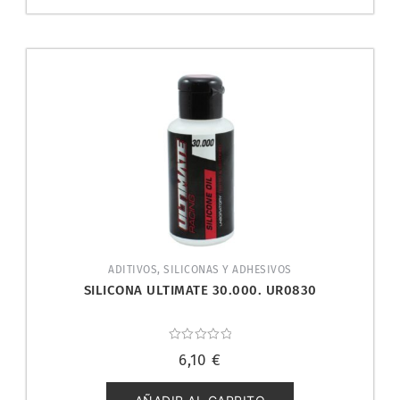
ADITIVOS, SILICONAS Y ADHESIVOS
SILICONA ULTIMATE 30.000. UR0830
Valorado
6,10
€
con
0
de
5