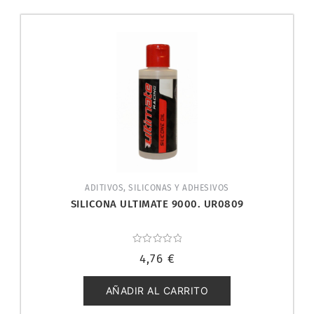
ADITIVOS, SILICONAS Y ADHESIVOS
SILICONA ULTIMATE 9000. UR0809
Valorado
4,76
€
con
0
de
5
AÑADIR AL CARRITO