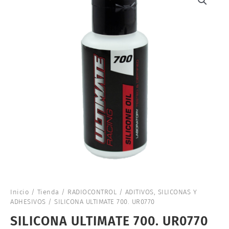
Inicio
/
Tienda
/
RADIOCONTROL
/
ADITIVOS, SILICONAS Y
ADHESIVOS
/ SILICONA ULTIMATE 700. UR0770
SILICONA ULTIMATE 700. UR0770