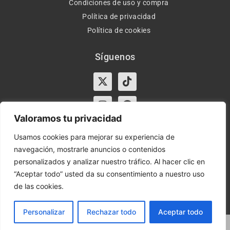
Condiciones de uso y compra
Política de privacidad
Política de cookies
Síguenos
X-
Instagram
Tiktok
Facebook
twitter
Valoramos tu privacidad
Usamos cookies para mejorar su experiencia de
navegación, mostrarle anuncios o contenidos
Horario:
Lun-Vie de 10:00-13:30 y 17:00-20:00 – Sáb de
personalizados y analizar nuestro tráfico. Al hacer clic en
10:00-13:30
“Aceptar todo” usted da su consentimiento a nuestro uso
de las cookies.
Orient Express | Copyright 2021 © Todos los derechos
reservados.
Personalizar
Rechazar todo
Aceptar todo
Marketing Digital Seoxan