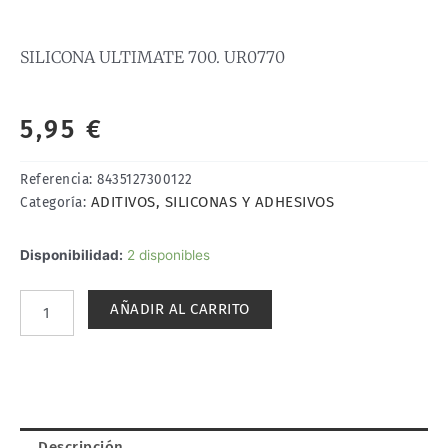
SILICONA ULTIMATE 700. UR0770
5,95
€
Referencia:
8435127300122
ADITIVOS, SILICONAS Y ADHESIVOS
Categoría:
SILICONA
Disponibilidad:
2 disponibles
ULTIMATE
700.
AÑADIR AL CARRITO
UR0770
cantidad
Descripción