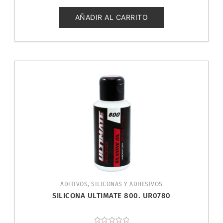
0
de
5
AÑADIR AL CARRITO
ADITIVOS, SILICONAS Y ADHESIVOS
SILICONA ULTIMATE 800. UR0780