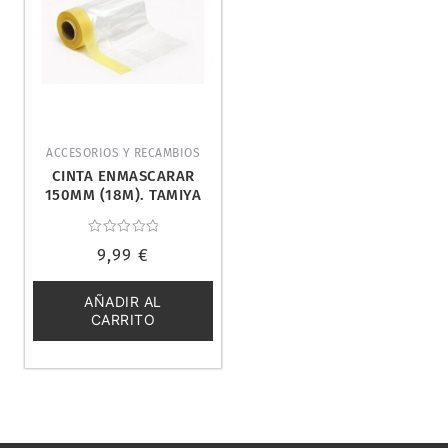
ACCESORIOS Y RECAMBIOS
CINTA ENMASCARAR
150MM (18M). TAMIYA
87203
Valorado
9,99
€
con
0
de
5
AÑADIR AL
CARRITO