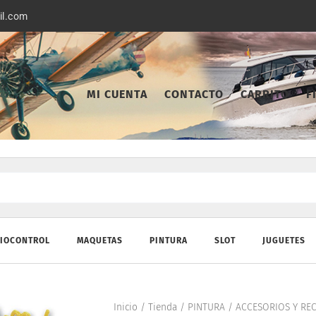
il.com
MI CUENTA
CONTACTO
CARRITO
F
IOCONTROL
MAQUETAS
PINTURA
SLOT
JUGUETES
Inicio
/
Tienda
/
PINTURA
/
ACCESORIOS Y RE