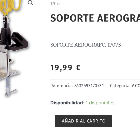
17073
SOPORTE AEROGRA
SOPORTE AEROGRAFO. 17073
19,99
€
ACC
Referencia:
8432493170731
Categoría:
SOPORTE
Disponibilidad:
1 disponibles
AEROGRAFO.
17073
AÑADIR AL CARRITO
cantidad