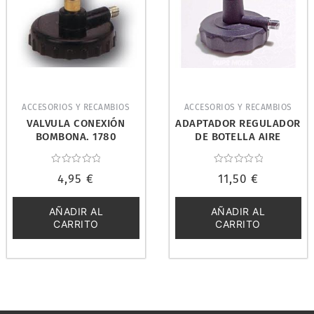
ACCESORIOS Y RECAMBIOS
ACCESORIOS Y RECAMBIOS
VALVULA CONEXIÓN
ADAPTADOR REGULADOR
BOMBONA. 1780
DE BOTELLA AIRE
COMPRIMIDO. REVELL
38270
Valorado
Valorado
4,95
€
11,50
€
con
con
0
0
de
de
5
5
AÑADIR AL
AÑADIR AL
CARRITO
CARRITO