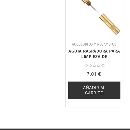
ACCESORIOS Y RECAMBIOS
AGUJA RASPADORA PARA
LIMPIEZA DE
AEROGRAFO. DISMOER
26222
Valorado
7,01
€
con
0
de
5
AÑADIR AL
CARRITO