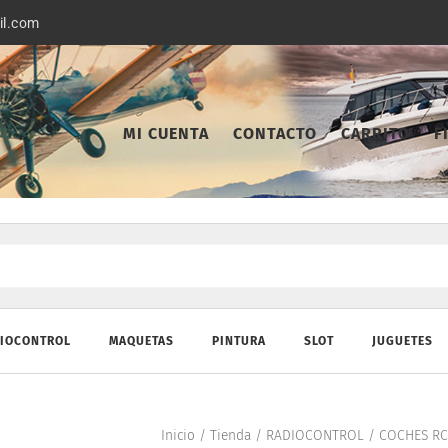
il.com
MI CUENTA
CONTACTO
CARRITO
F
IOCONTROL
MAQUETAS
PINTURA
SLOT
JUGUETES
Inicio
/
Tienda
/
RADIOCONTROL
/
COCHES RC