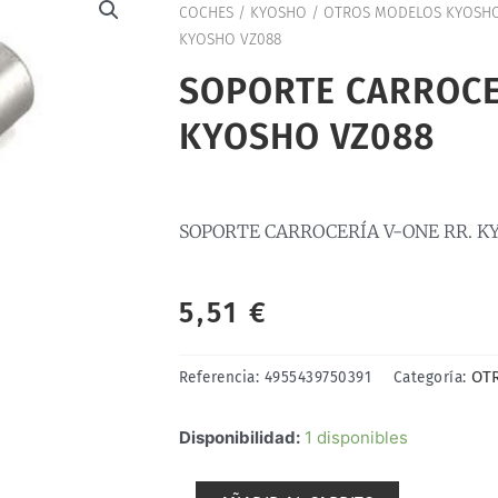
COCHES
/
KYOSHO
/
OTROS MODELOS KYOSH
KYOSHO VZ088
SOPORTE CARROCE
KYOSHO VZ088
SOPORTE CARROCERÍA V-ONE RR. K
5,51
€
OT
Referencia:
4955439750391
Categoría:
SOPORTE
Disponibilidad:
1 disponibles
CARROCERÍA
V-