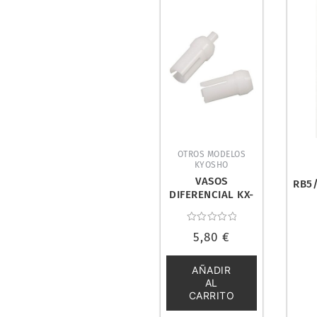
OTROS MODELOS
KYOSHO
VASOS
RB5
DIFERENCIAL KX-
ONE. KYOSHO
KX009
Valorado
5,80
€
con
0
de
5
AÑADIR
AL
CARRITO