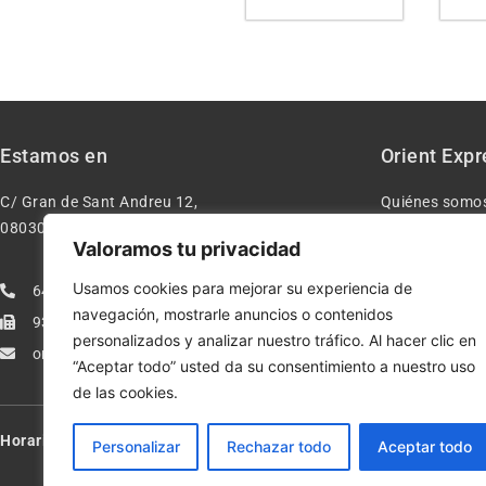
Estamos en
Orient Expr
C/ Gran de Sant Andreu 12,
Quiénes somo
08030 – Barcelona España
Contacto
Valoramos tu privacidad
Aviso legal
Usamos cookies para mejorar su experiencia de
640277962
Condiciones d
navegación, mostrarle anuncios o contenidos
933113005
Política de pr
personalizados y analizar nuestro tráfico. Al hacer clic en
orientexpressmodelismo@gmail.com
Política de co
“Aceptar todo” usted da su consentimiento a nuestro uso
de las cookies.
Horario:
Lun-Vie de 10:00-13:30 y 17:00-20:00 – Sáb de 10:00-13:3
Personalizar
Rechazar todo
Aceptar todo