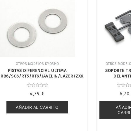
OTROS MODELOS KYOSHO
OTROS MODEL
PISTAS DIFERENCIAL ULTIMA
SOPORTE TR
/RB6/SC6/RT5/RT6/JAVELIN/LAZER/ZX6.
DELANT
KYOSH
RB5/RT5/SC6/
R. KYOSHO
Valorado
Valorad
4,79
€
6,7
con
con
0
0
de
de
5
5
AÑADIR AL CARRITO
AÑADIR
CARR