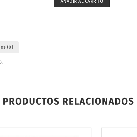
AÑADIR AL CARRITO
ONE
RR.
KYOSHO
VZ088
cantidad
es (0)
8.
PRODUCTOS RELACIONADOS