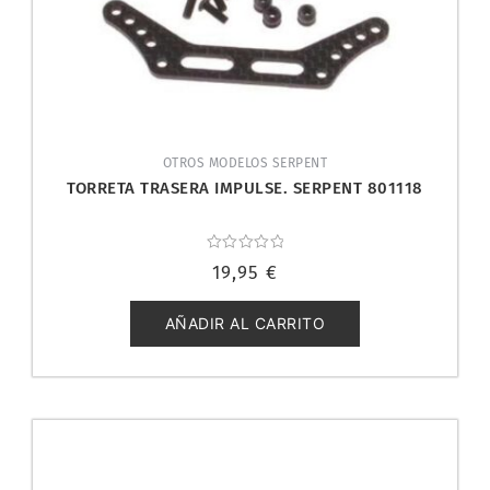
OTROS MODELOS SERPENT
TORRETA TRASERA IMPULSE. SERPENT 801118
Valorado
19,95
€
con
0
de
5
AÑADIR AL CARRITO