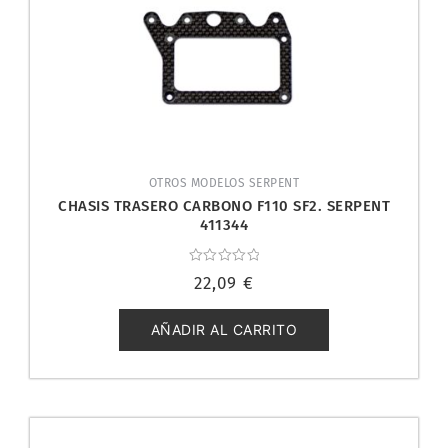
OTROS MODELOS SERPENT
CHASIS TRASERO CARBONO F110 SF2. SERPENT
411344
Valorado
22,09
€
con
0
de
5
AÑADIR AL CARRITO