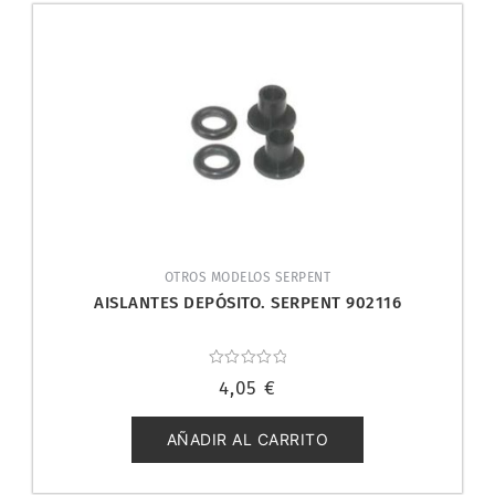
OTROS MODELOS SERPENT
AISLANTES DEPÓSITO. SERPENT 902116
Valorado
4,05
€
con
0
de
5
AÑADIR AL CARRITO