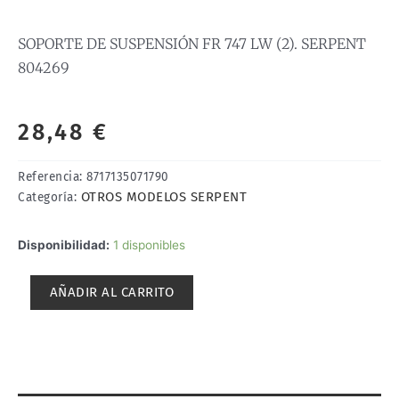
SOPORTE DE SUSPENSIÓN FR 747 LW (2). SERPENT
804269
28,48
€
Referencia:
8717135071790
OTROS MODELOS SERPENT
Categoría:
SOPORTE
Disponibilidad:
1 disponibles
DE
SUSPENSIÓN
AÑADIR AL CARRITO
FR
747
LW
(2).
SERPENT