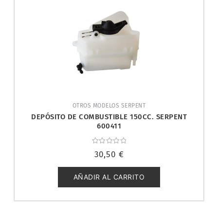
OTROS MODELOS SERPENT
DEPÓSITO DE COMBUSTIBLE 150CC. SERPENT
600411
Valorado
30,50
€
con
0
de
5
AÑADIR AL CARRITO