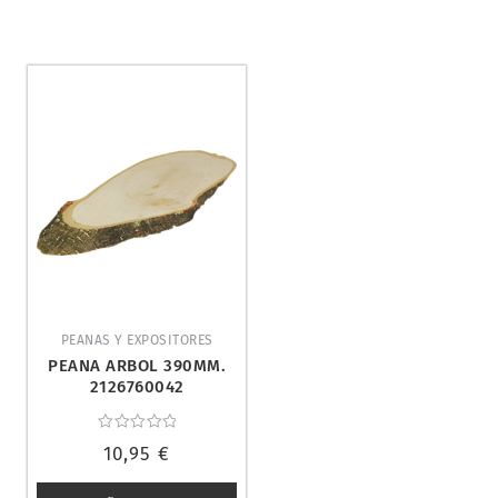
PEANAS Y EXPOSITORES
PEANA ARBOL 390MM.
2126760042
Valorado
10,95
€
con
0
de