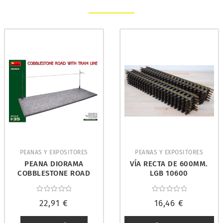
PEANAS Y EXPOSITORES
PEANAS Y EXPOSITORES
PEANA DIORAMA
VÍA RECTA DE 600MM.
COBBLESTONE ROAD
LGB 10600
WITH TRAM LINE 1/35.
MINIART 36065
Valorado
Valorado
22,91
€
16,46
€
con
con
0
0
de
de