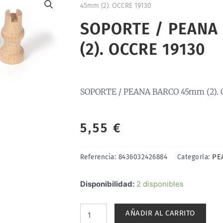
45mm (2). OCCRE 19130
SOPORTE / PEANA
(2). OCCRE 19130
SOPORTE / PEANA BARCO 45mm (2). 
5,55
€
PE
Referencia:
8436032426884
Categoría:
SOPORTE
Disponibilidad:
2 disponibles
/
PEANA
AÑADIR AL CARRITO
BARCO