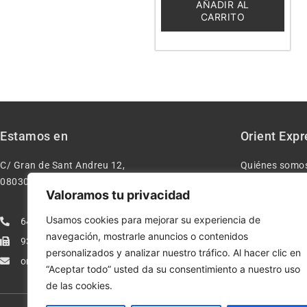
5
AÑADIR AL
CARRITO
Estamos en
Orient Expr
C/ Gran de Sant Andreu 12,
Quiénes somo
08030 – Barcelona España
Contacto
Valoramos tu privacidad
Aviso legal
Usamos cookies para mejorar su experiencia de
640277962
Condiciones d
navegación, mostrarle anuncios o contenidos
933113005
Política de pr
personalizados y analizar nuestro tráfico. Al hacer clic en
orientexpressmodelismo@gmail.com
Política de co
“Aceptar todo” usted da su consentimiento a nuestro uso
de las cookies.