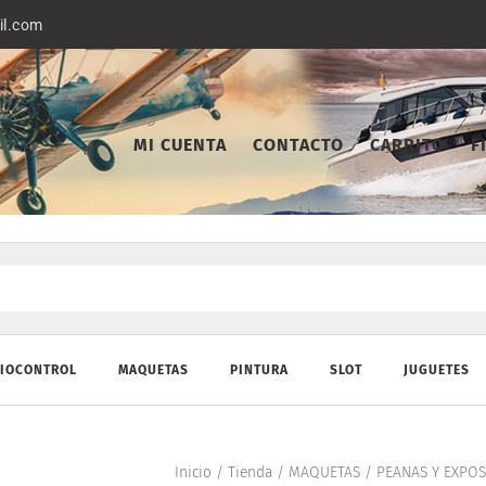
il.com
MI CUENTA
CONTACTO
CARRITO
F
IOCONTROL
MAQUETAS
PINTURA
SLOT
JUGUETES
Inicio
/
Tienda
/
MAQUETAS
/
PEANAS Y EXPOS