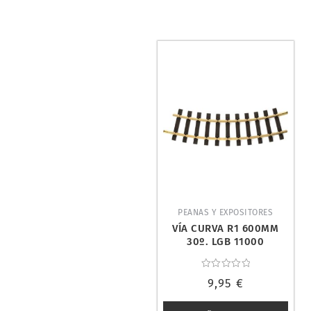
PEANAS Y EXPOSITORES
VÍA CURVA R1 600MM
30º. LGB 11000
Valorado
9,95
€
con
0
de