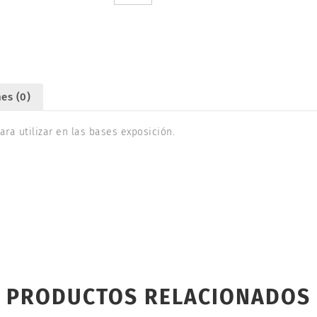
45mm
(2).
OCCRE
19130
cantidad
es (0)
ra utilizar en las bases exposición.
PRODUCTOS RELACIONADOS