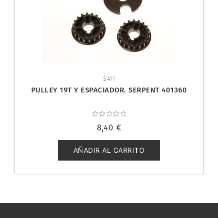
S411
PULLEY 19T Y ESPACIADOR. SERPENT 401360
Valorado
8,40
€
con
0
de
5
AÑADIR AL CARRITO