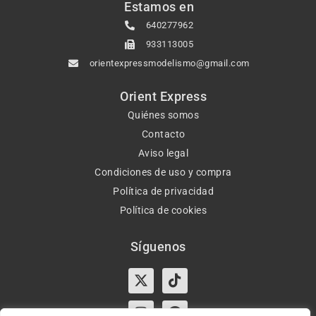
Estamos en
640277962
933113005
orientexpressmodelismo@gmail.com
Orient Express
Quiénes somos
Contacto
Aviso legal
Condiciones de uso y compra
Política de privacidad
Política de cookies
Síguenos
X-
Instagram
Tiktok
Facebook
twitter