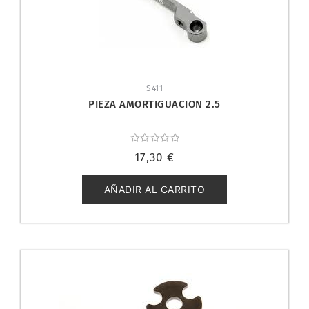
S411
PIEZA AMORTIGUACION 2.5
Valorado
17,30
€
con
0
de
5
AÑADIR AL CARRITO