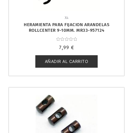
X4
HERAMIENTA PARA FIJACION ARANDELAS
ROLLCENTER 9-10MM. MR33-957124
Valorado
7,99
€
con
0
de
5
AÑADIR AL CARRITO