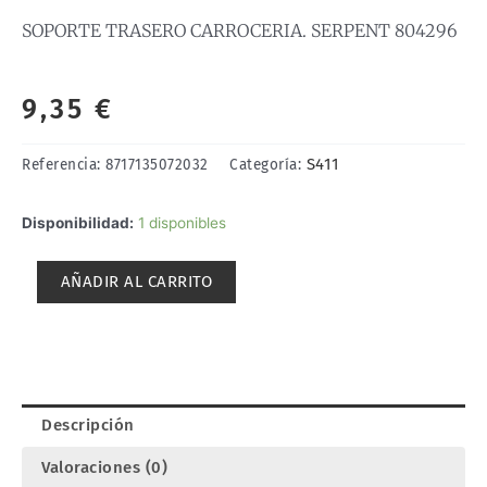
SOPORTE TRASERO CARROCERIA. SERPENT 804296
9,35
€
S411
Referencia:
8717135072032
Categoría:
SOPORTE
Disponibilidad:
1 disponibles
TRASERO
CARROCERIA.
AÑADIR AL CARRITO
SERPENT
804296
cantidad
Descripción
Valoraciones (0)