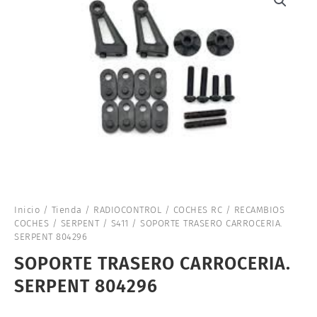
Inicio
/
Tienda
/
RADIOCONTROL
/
COCHES RC
/
RECAMBIOS
COCHES
/
SERPENT
/
S411
/ SOPORTE TRASERO CARROCERIA.
SERPENT 804296
SOPORTE TRASERO CARROCERIA.
SERPENT 804296