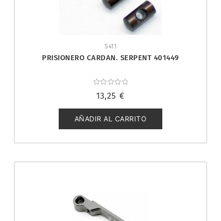
S411
PRISIONERO CARDAN. SERPENT 401449
Valorado
13,25
€
con
0
de
5
AÑADIR AL CARRITO