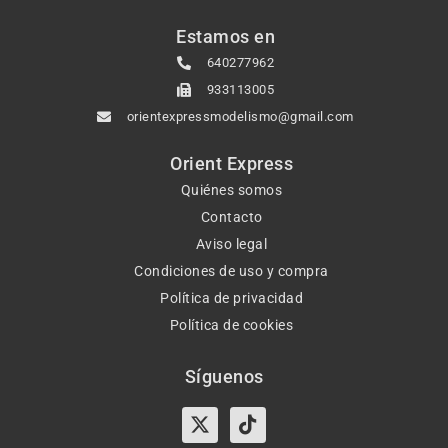
Estamos en
640277962
933113005
orientexpressmodelismo@gmail.com
Orient Express
Quiénes somos
Contacto
Aviso legal
Condiciones de uso y compra
Política de privacidad
Política de cookies
Síguenos
X-
Instagram
Tiktok
Facebook
twitter