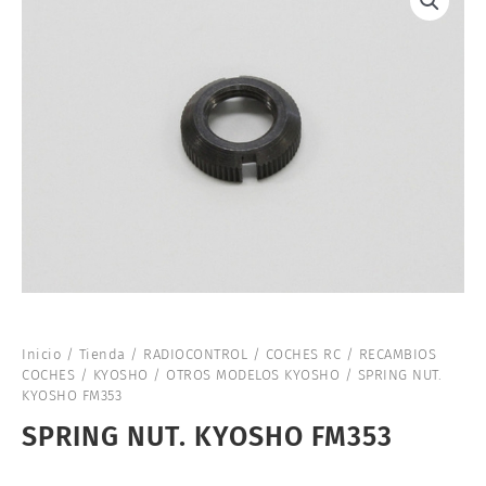
Inicio
/
Tienda
/
RADIOCONTROL
/
COCHES RC
/
RECAMBIOS
COCHES
/
KYOSHO
/
OTROS MODELOS KYOSHO
/ SPRING NUT.
KYOSHO FM353
SPRING NUT. KYOSHO FM353