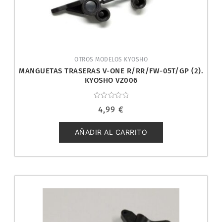
OTROS MODELOS KYOSHO
MANGUETAS TRASERAS V-ONE R/RR/FW-05T/GP (2).
KYOSHO VZ006
Valorado
4,99
€
con
0
de
5
AÑADIR AL CARRITO