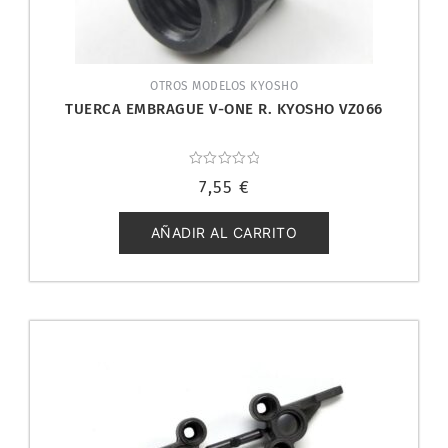
OTROS MODELOS KYOSHO
TUERCA EMBRAGUE V-ONE R. KYOSHO VZ066
Valorado
7,55
€
con
0
de
5
AÑADIR AL CARRITO