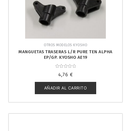
OTROS MODELOS KYOSHO
MANGUETAS TRASERAS L/R PURE TEN ALPHA
EP/GP. KYOSHO AE19
Valorado
4,76
€
con
0
de
5
AÑADIR AL CARRITO