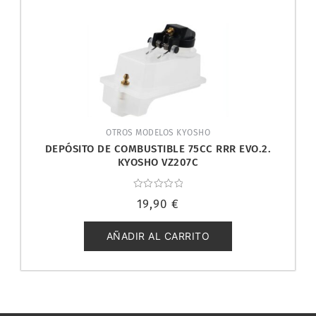
OTROS MODELOS KYOSHO
DEPÓSITO DE COMBUSTIBLE 75CC RRR EVO.2.
KYOSHO VZ207C
Valorado
19,90
€
con
0
de
5
AÑADIR AL CARRITO