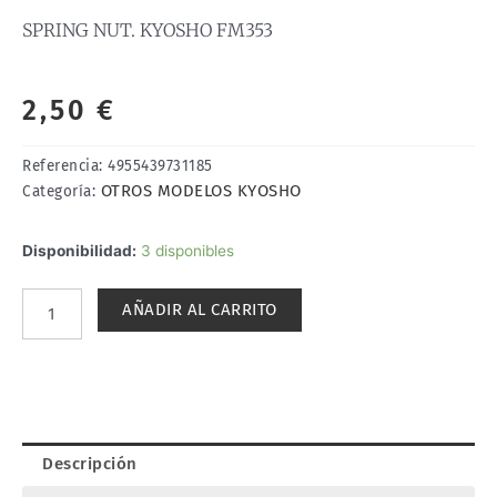
SPRING NUT. KYOSHO FM353
2,50
€
Referencia:
4955439731185
OTROS MODELOS KYOSHO
Categoría:
SPRING
Disponibilidad:
3 disponibles
NUT.
KYOSHO
AÑADIR AL CARRITO
FM353
cantidad
Descripción