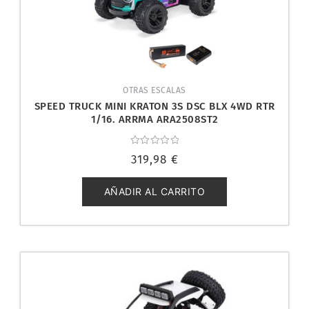
OTRAS ESCALAS
SPEED TRUCK MINI KRATON 3S DSC BLX 4WD RTR
1/16. ARRMA ARA2508ST2
Valorado
319,98
€
con
0
de
5
AÑADIR AL CARRITO