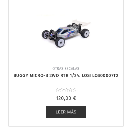
OTRAS ESCALAS
BUGGY MICRO-B 2WD RTR 1/24. LOSI LOS00007T2
Valorado
120,00
€
con
0
de
5
LEER MÁS