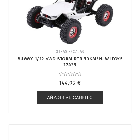
OTRAS ESCALAS
BUGGY 1/12 4WD STORM RTR 50KM/H. WLTOYS
12429
Valorado
144,95
€
con
0
de
5
AÑADIR AL CARRITO