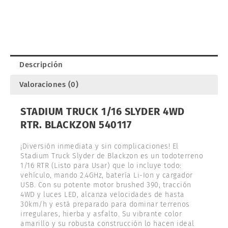
Descripción
Valoraciones (0)
STADIUM TRUCK 1/16 SLYDER 4WD
RTR. BLACKZON 540117
¡Diversión inmediata y sin complicaciones! El
Stadium Truck Slyder de Blackzon es un todoterreno
1/16 RTR (Listo para Usar) que lo incluye todo:
vehículo, mando 2.4GHz, batería Li-Ion y cargador
USB. Con su potente motor brushed 390, tracción
4WD y luces LED, alcanza velocidades de hasta
30km/h y está preparado para dominar terrenos
irregulares, hierba y asfalto. Su vibrante color
amarillo y su robusta construcción lo hacen ideal