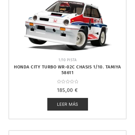
1/10 PISTA
HONDA CITY TURBO WR-02C CHASIS 1/10. TAMIYA
58611
Valorado
185,00
€
con
0
de
5
LEER MÁS