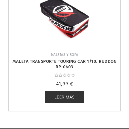
MALETAS Y ROPA
MALETA TRANSPORTE TOURING CAR 1/10. RUDDOG
RP-0403
Valorado
41,99
€
con
0
de
5
LEER MÁS