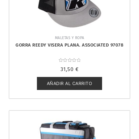
MALETAS Y ROPA
GORRA REEDY VISERA PLANA. ASSOCIATED 97078
Valorado
31,50
€
con
0
de
5
AÑADIR AL CARRITO