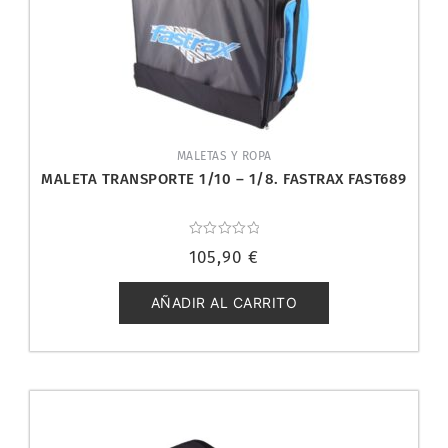
MALETAS Y ROPA
MALETA TRANSPORTE 1/10 – 1/8. FASTRAX FAST689
Valorado
105,90
€
con
0
de
5
AÑADIR AL CARRITO