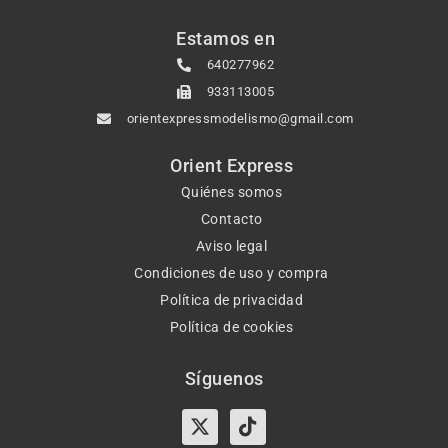
Estamos en
640277962
933113005
orientexpressmodelismo@gmail.com
Orient Express
Quiénes somos
Contacto
Aviso legal
Condiciones de uso y compra
Política de privacidad
Política de cookies
Síguenos
X-
Instagram
Tiktok
Facebook
twitter