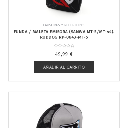
EMISORAS Y RECEPTORES
FUNDA / MALETA EMISORA (SANWA MT-5/MT-44).
RUDDOG RP-0643-MT-5
Valorado
49,99
€
con
0
de
5
AÑADIR AL CARRITO