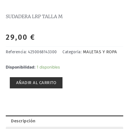
SUDADERA LRP TALLA M
29,00
€
MALETAS Y ROPA
Referencia:
4250068143300
Categoría:
SUDADERA
Disponibilidad:
1 disponibles
LRP
TALLA
AÑADIR AL CARRITO
M
cantidad
Descripción