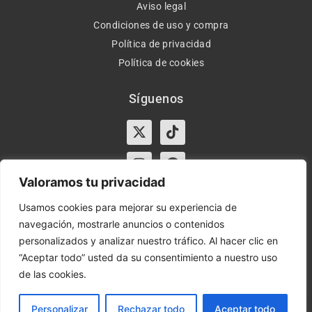
Aviso legal
Condiciones de uso y compra
Política de privacidad
Política de cookies
Síguenos
X-
Instagram
Tiktok
Facebook
twitter
Valoramos tu privacidad
Usamos cookies para mejorar su experiencia de
navegación, mostrarle anuncios o contenidos
Horario:
Lun-Vie de 10:00-13:30 y 17:00-20:00 – Sáb de
personalizados y analizar nuestro tráfico. Al hacer clic en
10:00-13:30
“Aceptar todo” usted da su consentimiento a nuestro uso
de las cookies.
Orient Express | Copyright 2021 © Todos los derechos
reservados.
Personalizar
Rechazar todo
Aceptar todo