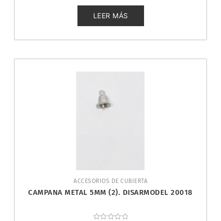
0
de
5
LEER MÁS
ACCESORIOS DE CUBIERTA
CAMPANA METAL 5MM (2). DISARMODEL 20018