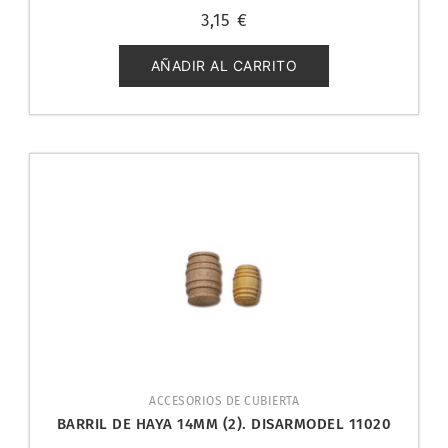
Valorado
3,15
€
con
0
de
5
AÑADIR AL CARRITO
ACCESORIOS DE CUBIERTA
BARRIL DE HAYA 14MM (2). DISARMODEL 11020