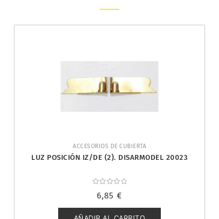
ACCESORIOS DE CUBIERTA
LUZ POSICIÓN IZ/DE (2). DISARMODEL 20023
Valorado
6,85
€
con
0
de
5
AÑADIR AL CARRITO