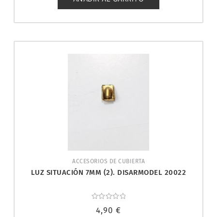
ACCESORIOS DE CUBIERTA
LUZ SITUACIÓN 7MM (2). DISARMODEL 20022
Valorado
4,90
€
con