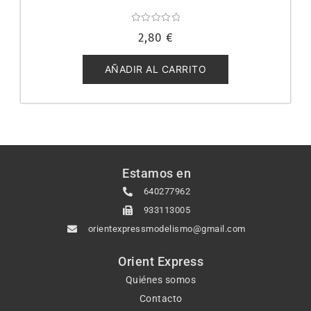
Valorado
2,80
€
con
0
de
5
AÑADIR AL CARRITO
Estamos en
640277962
933113005
orientexpressmodelismo@gmail.com
Orient Express
Quiénes somos
Contacto