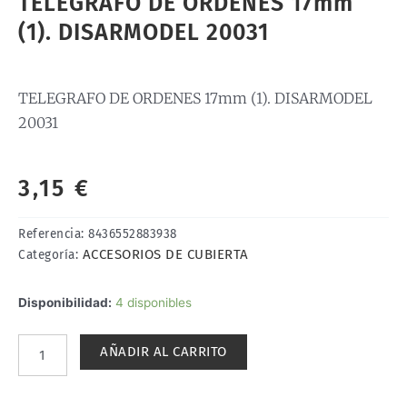
TELEGRAFO DE ORDENES 17mm
(1). DISARMODEL 20031
TELEGRAFO DE ORDENES 17mm (1). DISARMODEL
20031
3,15
€
Referencia:
8436552883938
ACCESORIOS DE CUBIERTA
Categoría:
TELEGRAFO
Disponibilidad:
4 disponibles
DE
ORDENES
AÑADIR AL CARRITO
17mm
(1).
DISARMODEL