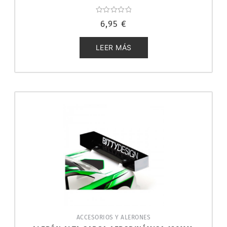
Valorado
6,95
€
con
0
de
5
LEER MÁS
ACCESORIOS Y ALERONES