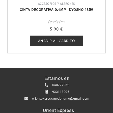
ACCESORIOS Y ALERONES
CINTA DECORATIVA 0.4MM. KYOSHO 1859
Valorado
5,90
€
con
0
de
5
AÑADIR AL CARRITO
Estamos en
640277962
933113005
orientexpressmodelismo@gmail.com
Orient Express