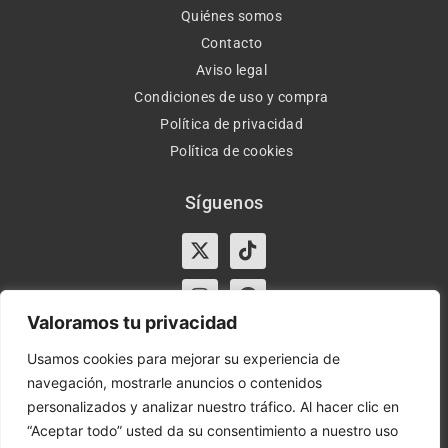
Quiénes somos
Contacto
Aviso legal
Condiciones de uso y compra
Política de privacidad
Política de cookies
Síguenos
X-
Instagram
Tiktok
Facebook
twitter
Valoramos tu privacidad
Usamos cookies para mejorar su experiencia de
navegación, mostrarle anuncios o contenidos
Horario:
Lun-Vie de 10:00-13:30 y 17:00-20:00 – Sáb de
personalizados y analizar nuestro tráfico. Al hacer clic en
10:00-13:30
“Aceptar todo” usted da su consentimiento a nuestro uso