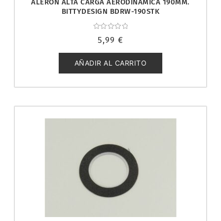
ALERÓN ALTA CARGA AERODINÁMICA 190MM.
BITTYDESIGN BDRW-190STK
Valorado
5,99
€
con
0
de
5
AÑADIR AL CARRITO