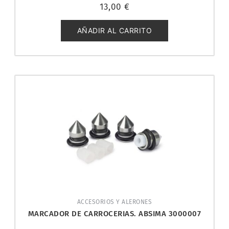
Valorado
13,00
€
con
0
de
5
AÑADIR AL CARRITO
ACCESORIOS Y ALERONES
MARCADOR DE CARROCERIAS. ABSIMA 3000007