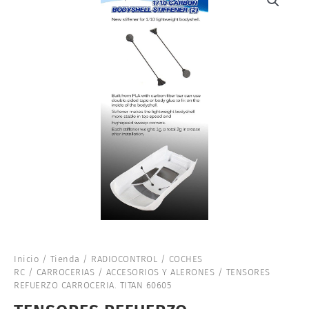
Inicio
/
Tienda
/
RADIOCONTROL
/
COCHES
RC
/
CARROCERIAS
/
ACCESORIOS Y ALERONES
/ TENSORES
REFUERZO CARROCERIA. TITAN 60605