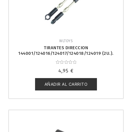
WLTOYS
TIRANTES DIRECCION
144001/124016/124017/124018/124019 (2U.).
WLTOYS 144001-1287
Valorado
4,95
€
con
0
de
5
AÑADIR AL CARRITO