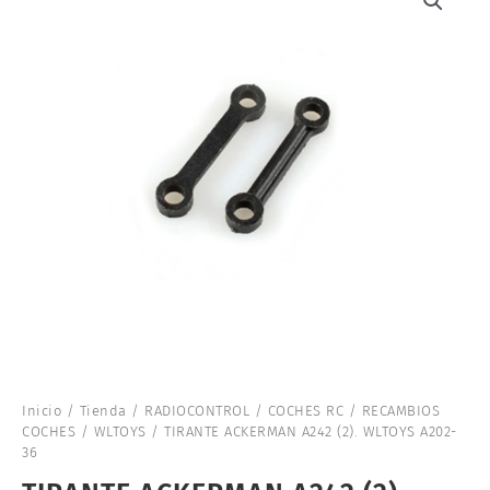
Inicio
/
Tienda
/
RADIOCONTROL
/
COCHES RC
/
RECAMBIOS
COCHES
/
WLTOYS
/ TIRANTE ACKERMAN A242 (2). WLTOYS A202-
36