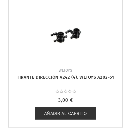
WLTOYS
TIRANTE DIRECCIÓN A242 (4). WLTOYS A202-51
Valorado
3,00
€
con
0
de
5
AÑADIR AL CARRITO