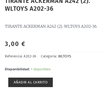
TIRANTE ACKERMAN A242 (2).
WLTOYS A202-36
TIRANTE ACKERMAN A242 (2). WLTOYS A202-36
3,00
€
WLTOYS
Referencia:
A202-36
Categoría:
TIRANTE
Disponibilidad:
1 disponibles
ACKERMAN
A242
AÑADIR AL CARRITO
(2).
WLTOYS
A202-
36
cantidad