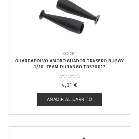
XB2 XB4
GUARDAPOLVO AMORTIGUADOR TRASERO BUGGY
1/10. TEAM DURANGO TD330017
Valorado
4,01
€
con
0
de
5
AÑADIR AL CARRITO