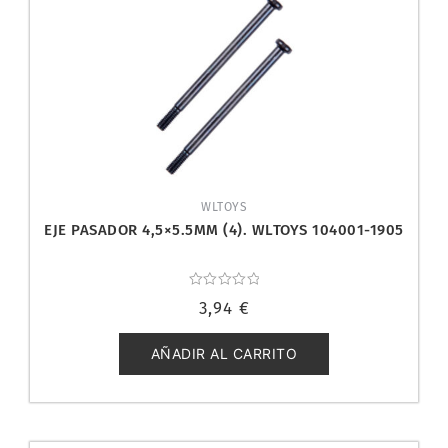
WLTOYS
EJE PASADOR 4,5×5.5MM (4). WLTOYS 104001-1905
Valorado
3,94
€
con
0
de
5
AÑADIR AL CARRITO