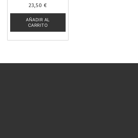
Valorado
23,50
€
con
0
de
5
AÑADIR AL
CARRITO