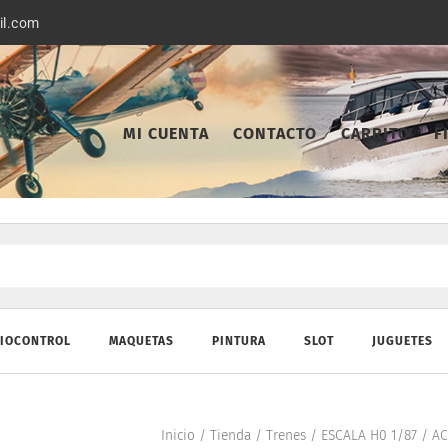
il.com
MI CUENTA
CONTACTO
CARRITO
F
IOCONTROL
MAQUETAS
PINTURA
SLOT
JUGUETES
Inicio
/
Tienda
/
Trenes
/
ESCALA H0 1/87
/
AC