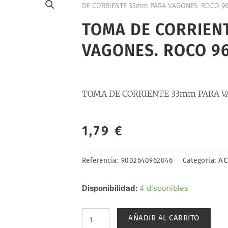
DE CORRIENTE 33mm PARA VAGONES. ROCO 9
TOMA DE CORRIEN
VAGONES. ROCO 9
TOMA DE CORRIENTE 33mm PARA V
1,79
€
AC
Referencia:
9002640962046
Categoría:
TOMA
Disponibilidad:
4 disponibles
DE
CORRIENTE
AÑADIR AL CARRITO
33mm