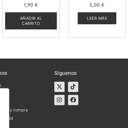
Valorado
Valorado
1,90
€
5,00
€
con
con
0
0
de
de
5
5
AÑADIR AL
LEER MÁS
CARRITO
ess
Síguenos
X-
Instagram
Tiktok
Facebook
s
twitter
e uso y compra
ivacidad
okies