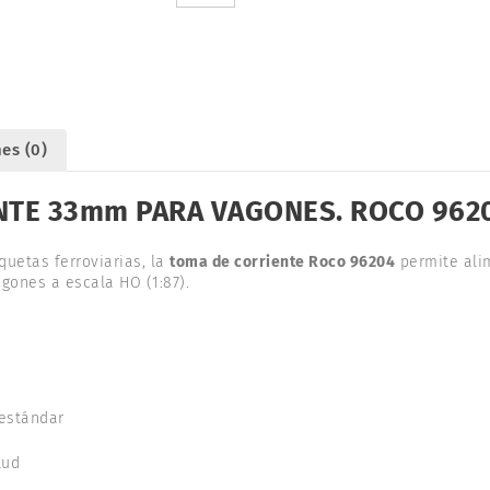
PARA
VAGONES.
ROCO
96204
cantidad
es (0)
NTE 33mm PARA VAGONES. ROCO 962
uetas ferroviarias, la
toma de corriente Roco 96204
permite ali
gones a escala HO (1:87).
 estándar
tud