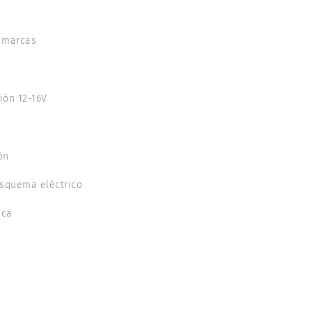
s marcas
ión 12-16V
ón
esquema eléctrico
ica