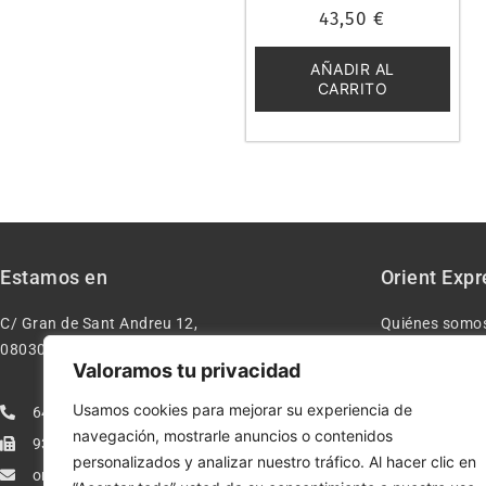
Valorado
43,50
€
con
0
de
5
AÑADIR AL
CARRITO
Estamos en
Orient Expr
C/ Gran de Sant Andreu 12,
Quiénes somo
08030 – Barcelona España
Contacto
Valoramos tu privacidad
Aviso legal
Usamos cookies para mejorar su experiencia de
640277962
Condiciones d
navegación, mostrarle anuncios o contenidos
933113005
Política de pr
personalizados y analizar nuestro tráfico. Al hacer clic en
orientexpressmodelismo@gmail.com
Política de co