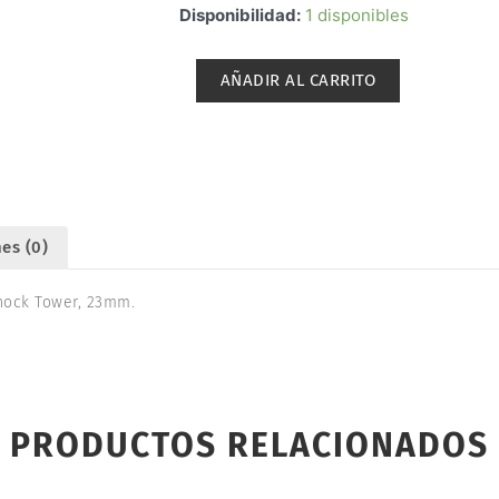
TORRETA
Disponibilidad:
1 disponibles
DELANTERA
CARBONO
AÑADIR AL CARRITO
RC10B74.1
23mm.
ASSOCIATED
92265
cantidad
es (0)
Shock Tower, 23mm.
PRODUCTOS RELACIONADOS