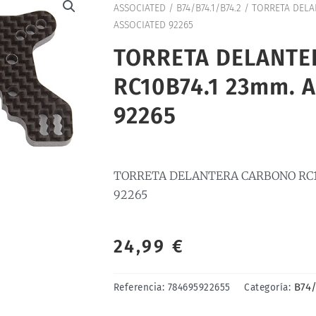
ASSOCIATED
/
B74/B74.1/B74.2
/ TORRETA DELA
ASSOCIATED 92265
TORRETA DELANT
RC10B74.1 23mm. 
92265
TORRETA DELANTERA CARBONO RC10
92265
24,99
€
B74/
Referencia:
784695922655
Categoría: