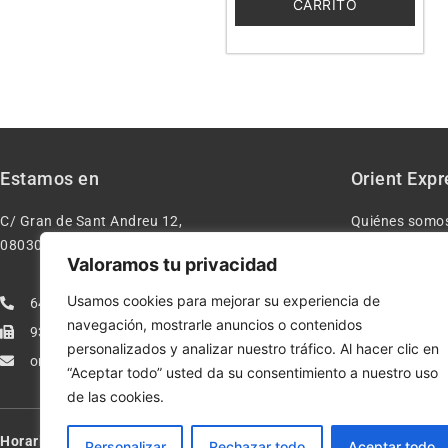
CARRITO
Estamos en
Orient Expr
C/ Gran de Sant Andreu 12,
Quiénes somo
08030 – Barcelona España
Contacto
Valoramos tu privacidad
Aviso legal
Usamos cookies para mejorar su experiencia de
640277962
Condiciones d
navegación, mostrarle anuncios o contenidos
933113005
Política de pr
personalizados y analizar nuestro tráfico. Al hacer clic en
orientexpressmodelismo@gmail.com
Política de co
“Aceptar todo” usted da su consentimiento a nuestro uso
de las cookies.
Horario:
Lun-Vie de 10:00-13:30 y 17:00-20:00 – Sáb de 10:00-13:3
Personalizar
Rechazar todo
Aceptar todo