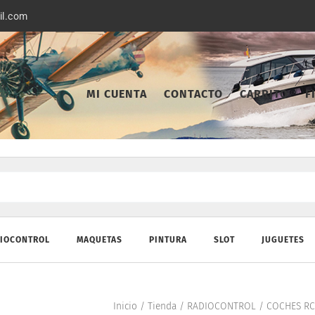
il.com
MI CUENTA
CONTACTO
CARRITO
F
IOCONTROL
MAQUETAS
PINTURA
SLOT
JUGUETES
Inicio
/
Tienda
/
RADIOCONTROL
/
COCHES RC