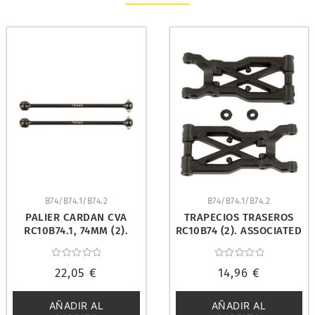
B74/B74.1/B74.2
B74/B74.1/B74.2
PALIER CARDAN CVA
TRAPECIOS TRASEROS
RC10B74.1, 74MM (2).
RC10B74 (2). ASSOCIATED
ASSOCIATED 92193
92130
Valorado
Valorado
22,05
€
14,96
€
con
con
0
0
de
de
5
5
AÑADIR AL
AÑADIR AL