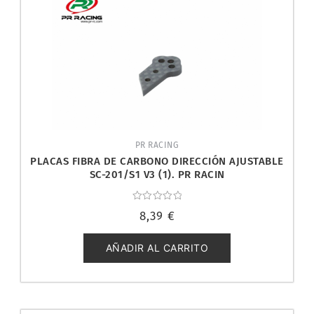
PR RACING
PLACAS FIBRA DE CARBONO DIRECCIÓN AJUSTABLE
SC-201/S1 V3 (1). PR RACIN
Valorado
8,39
€
con
0
de
5
AÑADIR AL CARRITO