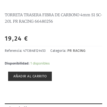
TORRETA TRASERA FIBRA DE CARBONO 4mm S1 SC-
201. PR RACING 66480256
19,24
€
PR RACING
Referencia:
4713648124453
Categoría:
TORRETA
Disponibilidad:
1 disponibles
TRASERA
FIBRA
AÑADIR AL CARRITO
DE
CARBONO
4mm
S1
SC-
201.