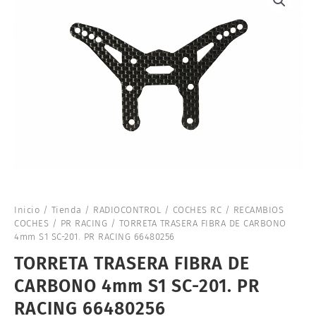
Inicio
/
Tienda
/
RADIOCONTROL
/
COCHES RC
/
RECAMBIOS
COCHES
/
PR RACING
/ TORRETA TRASERA FIBRA DE CARBONO
4mm S1 SC-201. PR RACING 66480256
TORRETA TRASERA FIBRA DE
CARBONO 4mm S1 SC-201. PR
RACING 66480256