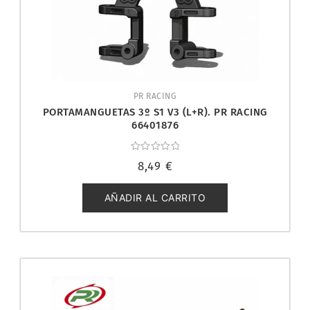
PR RACING
PORTAMANGUETAS 3º S1 V3 (L+R). PR RACING
66401876
Valorado
8,49
€
con
0
de
5
AÑADIR AL CARRITO