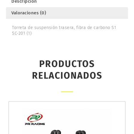
Descripción
PR
RACING
Valoraciones (0)
66480256
cantidad
Torreta de suspensión trasera, fibra de carbono S1
SC-201 (1)
PRODUCTOS
RELACIONADOS