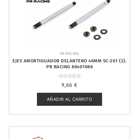
PR RACING
EJES AMORTIGUADOR DELANTERO 46MM SC-201 (2).
PR RACING 66401666
Valorado
9,66
€
con
0
de
5
AÑADIR AL CARRITO