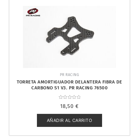
PR RACING
TORRETA AMORTIGUADOR DELANTERA FIBRA DE
CARBONO S1 V3. PR RACING 76500
Valorado
18,50
€
con
0
de
5
AÑADIR AL CARRITO