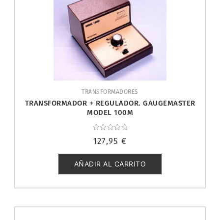
TRANSFORMADORES
TRANSFORMADOR + REGULADOR. GAUGEMASTER
MODEL 100M
Valorado
127,95
€
con
0
de
5
AÑADIR AL CARRITO