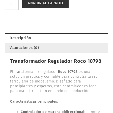
REGULADOR.
AÑADIR AL CARRITO
ROCO
10798
cantidad
Descripción
Valoraciones (0)
Transformador Regulador Roco 10798
El transformador regulador
Roco 10798
es una
solución práctica y confiable para controlar tu red
ferroviaria de modelismo. Diseñado para
principiantes y expertos, este controlador es ideal
para manejar un tren en modo de conducción.
Características principales:
Controlador de marcha bidireccional:
permite