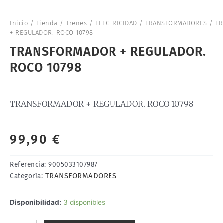
Inicio
/
Tienda
/
Trenes
/
ELECTRICIDAD
/
TRANSFORMADORES
/ T
+ REGULADOR. ROCO 10798
TRANSFORMADOR + REGULADOR.
ROCO 10798
TRANSFORMADOR + REGULADOR. ROCO 10798
99,90
€
Referencia:
9005033107987
TRANSFORMADORES
Categoría:
TRANSFORMADOR
Disponibilidad:
3 disponibles
+