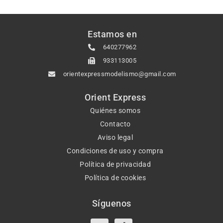
Estamos en
640277962
933113005
orientexpressmodelismo@gmail.com
Orient Express
Quiénes somos
Contacto
Aviso legal
Condiciones de uso y compra
Política de privacidad
Política de cookies
Síguenos
X-
Instagram
Tiktok
Facebook