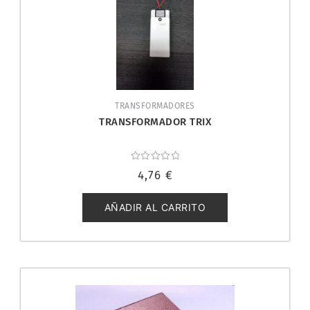
TRANSFORMADORES
TRANSFORMADOR TRIX
Valorado
4,76
€
con
0
de
5
AÑADIR AL CARRITO