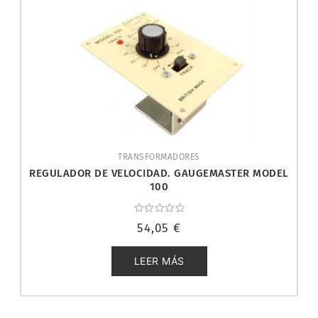
TRANSFORMADORES
REGULADOR DE VELOCIDAD. GAUGEMASTER MODEL
100
Valorado
54,05
€
con
0
de
5
LEER MÁS