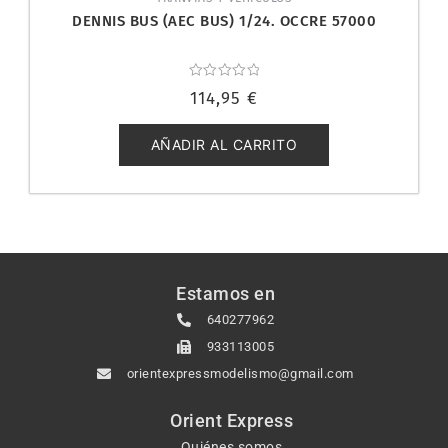
DENNIS BUS (AEC BUS) 1/24. OCCRE 57000
Valorado
114,95
€
con
0
de
5
AÑADIR AL CARRITO
Estamos en
640277962
933113005
orientexpressmodelismo@gmail.com
Orient Express
Quiénes somos