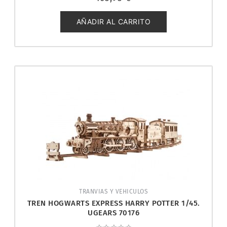
0
de
5
AÑADIR AL CARRITO
TRANVIAS Y VEHICULOS
TREN HOGWARTS EXPRESS HARRY POTTER 1/45.
UGEARS 70176