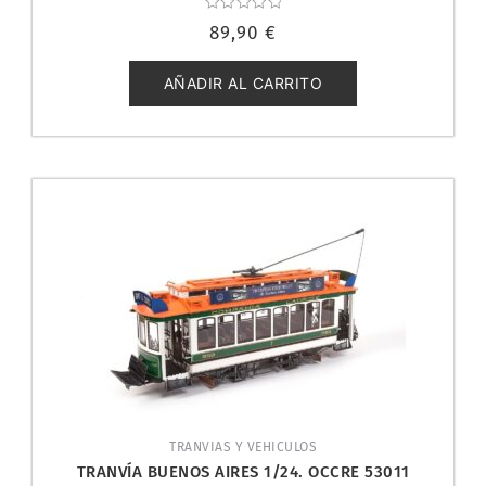
Valorado
89,90
€
con
0
de
5
AÑADIR AL CARRITO
TRANVIAS Y VEHICULOS
TRANVÍA BUENOS AIRES 1/24. OCCRE 53011