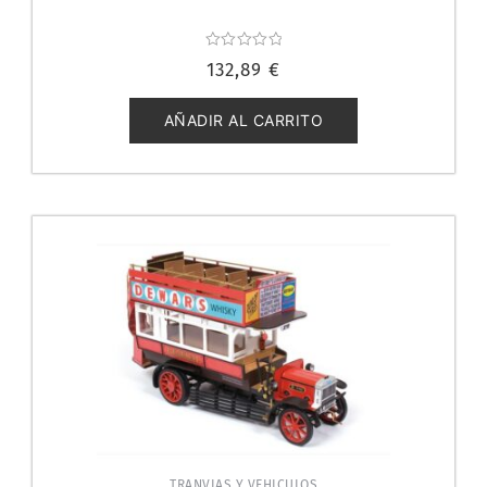
Valorado
132,89
€
con
0
de
5
AÑADIR AL CARRITO
TRANVIAS Y VEHICULOS