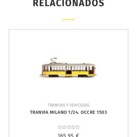
RELACIONADOS
TRANVIAS Y VEHICULOS
TRANVIA MILANO 1/24. OCCRE 1503
Valorado
165,95
€
con