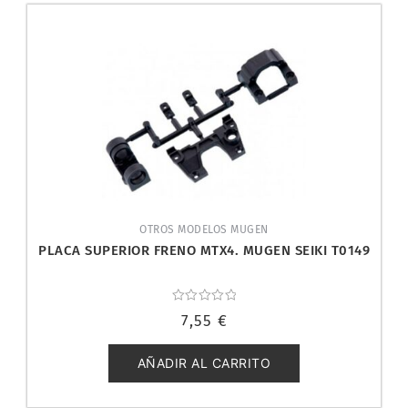
OTROS MODELOS MUGEN
PLACA SUPERIOR FRENO MTX4. MUGEN SEIKI T0149
Valorado
7,55
€
con
0
de
5
AÑADIR AL CARRITO