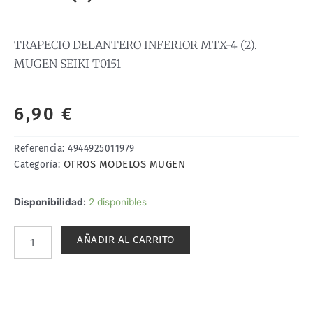
TRAPECIO DELANTERO INFERIOR MTX-4 (2).
MUGEN SEIKI T0151
6,90
€
Referencia:
4944925011979
OTROS MODELOS MUGEN
Categoría:
TRAPECIO
Disponibilidad:
2 disponibles
DELANTERO
INFERIOR
AÑADIR AL CARRITO
MTX-
4
(2).
MUGEN
SEIKI