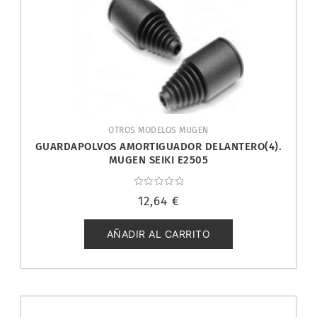
OTROS MODELOS MUGEN
GUARDAPOLVOS AMORTIGUADOR DELANTERO(4).
MUGEN SEIKI E2505
Valorado
12,64
€
con
0
de
5
AÑADIR AL CARRITO