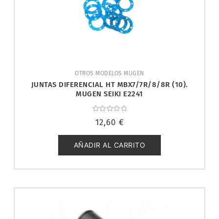
OTROS MODELOS MUGEN
JUNTAS DIFERENCIAL HT MBX7/7R/8/8R (10).
MUGEN SEIKI E2241
Valorado
12,60
€
con
0
de
5
AÑADIR AL CARRITO