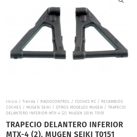
Inicio
/
Tienda
/
RADIOCONTROL
/
COCHES RC
/
RECAMBIOS
COCHES
/
MUGEN SEIKI
/
OTROS MODELOS MUGEN
/ TRAPECIO
DELANTERO INFERIOR MTX-4 (2). MUGEN SEIKI T0151
TRAPECIO DELANTERO INFERIOR
MTX-4 (2). MUGEN SEIKI T0151