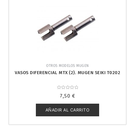
OTROS MODELOS MUGEN
VASOS DIFERENCIAL MTX (2). MUGEN SEIKI T0202
Valorado
7,50
€
con
0
de
5
AÑADIR AL CARRITO