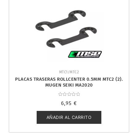
MTC1/MTC2
PLACAS TRASERAS ROLLCENTER 0.5MM MTC2 (2).
MUGEN SEIKI MA2020
Valorado
6,95
€
con
0
de
5
AÑADIR AL CARRITO