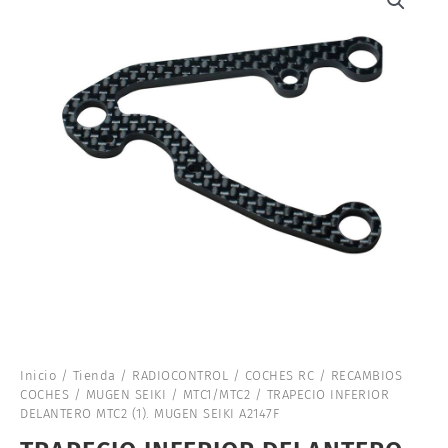
Inicio
/
Tienda
/
RADIOCONTROL
/
COCHES RC
/
RECAMBIOS
COCHES
/
MUGEN SEIKI
/
MTC1/MTC2
/ TRAPECIO INFERIOR
DELANTERO MTC2 (1). MUGEN SEIKI A2147F