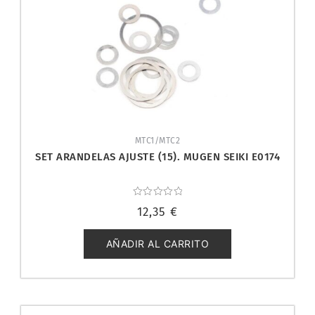
MTC1/MTC2
SET ARANDELAS AJUSTE (15). MUGEN SEIKI E0174
Valorado
12,35
€
con
0
de
5
AÑADIR AL CARRITO