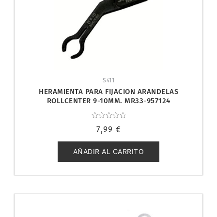
S411
HERAMIENTA PARA FIJACION ARANDELAS
ROLLCENTER 9-10MM. MR33-957124
Valorado
7,99
€
con
0
de
5
AÑADIR AL CARRITO