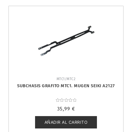
MTC1/MTC2
SUBCHASIS GRAFITO MTC1. MUGEN SEIKI A2127
Valorado
35,99
€
con
0
de
5
AÑADIR AL CARRITO