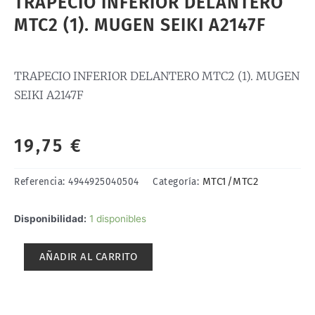
TRAPECIO INFERIOR DELANTERO
MTC2 (1). MUGEN SEIKI A2147F
TRAPECIO INFERIOR DELANTERO MTC2 (1). MUGEN
SEIKI A2147F
19,75
€
MTC1/MTC2
Referencia:
4944925040504
Categoría:
TRAPECIO
Disponibilidad:
1 disponibles
INFERIOR
DELANTERO
AÑADIR AL CARRITO
MTC2
(1).
MUGEN
SEIKI