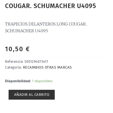
COUGAR. SCHUMACHER U4095
TRAPECIOS DELANTEROS LONG COUGAR.
SCHUMACHER U4095
10,50
€
Referencia:
5051294073411
RECAMBIOS OTRAS MARCAS
Categoría:
TRAPECIOS
Disponibilidad:
1 disponibles
DELANTEROS
LONG
AÑADIR AL CARRITO
COUGAR.
SCHUMACHER
U4095