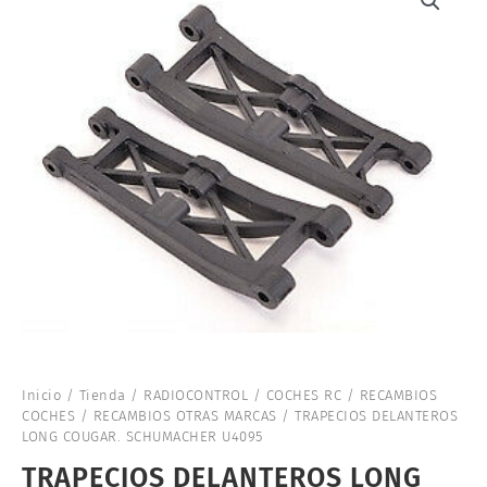
Inicio
/
Tienda
/
RADIOCONTROL
/
COCHES RC
/
RECAMBIOS
COCHES
/
RECAMBIOS OTRAS MARCAS
/ TRAPECIOS DELANTEROS
LONG COUGAR. SCHUMACHER U4095
TRAPECIOS DELANTEROS LONG