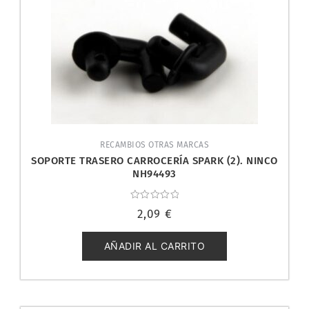
RECAMBIOS OTRAS MARCAS
SOPORTE TRASERO CARROCERÍA SPARK (2). NINCO
NH94493
Valorado
2,09
€
con
0
de
5
AÑADIR AL CARRITO