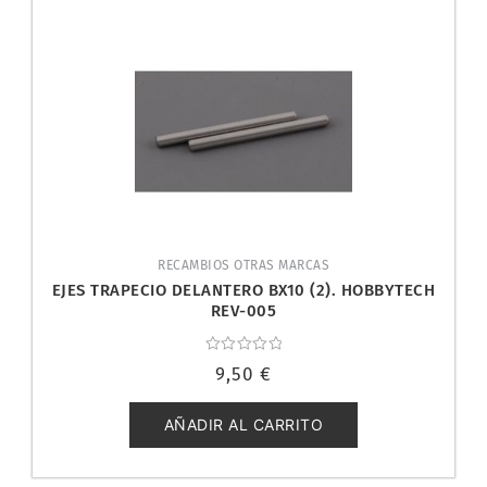
RECAMBIOS OTRAS MARCAS
EJES TRAPECIO DELANTERO BX10 (2). HOBBYTECH
REV-005
Valorado
9,50
€
con
0
de
5
AÑADIR AL CARRITO