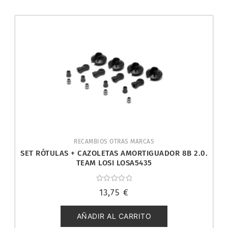
RECAMBIOS OTRAS MARCAS
SET RÓTULAS + CAZOLETAS AMORTIGUADOR 8B 2.0.
TEAM LOSI LOSA5435
Valorado
13,75
€
con
0
de
5
AÑADIR AL CARRITO