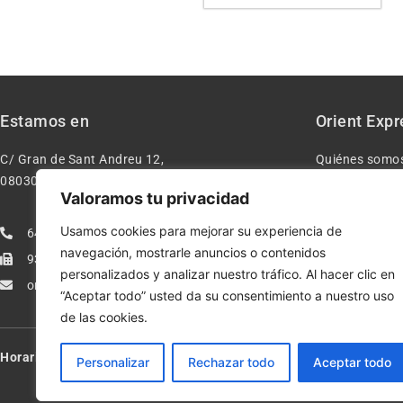
Estamos en
Orient Expr
C/ Gran de Sant Andreu 12,
Quiénes somo
08030 – Barcelona España
Contacto
Valoramos tu privacidad
Aviso legal
Usamos cookies para mejorar su experiencia de
640277962
Condiciones d
navegación, mostrarle anuncios o contenidos
933113005
Política de pr
personalizados y analizar nuestro tráfico. Al hacer clic en
orientexpressmodelismo@gmail.com
Política de co
“Aceptar todo” usted da su consentimiento a nuestro uso
de las cookies.
Horario:
Lun-Vie de 10:00-13:30 y 17:00-20:00 – Sáb de 10:00-13:3
Personalizar
Rechazar todo
Aceptar todo