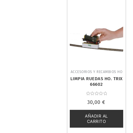
ACCESORIOS Y RECAMBIOS HO
LIMPIA RUEDAS HO. TRIX
66602
Valorado
30,00
€
con
0
de
5
AÑADIR AL
CARRITO