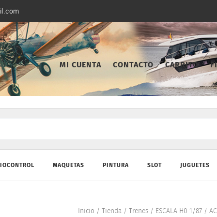
il.com
MI CUENTA
CONTACTO
CARRITO
F
IOCONTROL
MAQUETAS
PINTURA
SLOT
JUGUETES
Inicio
/
Tienda
/
Trenes
/
ESCALA H0 1/87
/
AC