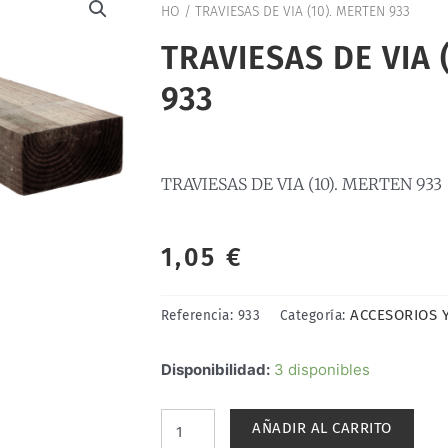
HO
/ TRAVIESAS DE VIA (10). MERTEN 933
TRAVIESAS DE VIA 
933
TRAVIESAS DE VIA (10). MERTEN 933
1,05
€
ACCESORIOS 
Referencia:
933
Categoría:
TRAVIESAS
Disponibilidad:
3 disponibles
DE
VIA
AÑADIR AL CARRITO
(10).