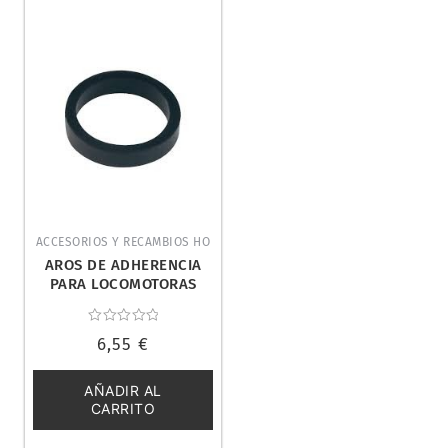
ACCESORIOS Y RECAMBIOS HO
AROS DE ADHERENCIA
PARA LOCOMOTORAS
(10). MARKLIN 7154
Valorado
6,55
€
con
0
de
5
AÑADIR AL
CARRITO