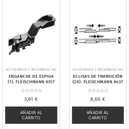
ACCESORIOS Y RECAMBIOS HO
ACCESORIOS Y RECAMBIOS HO
ENGANCHE DE ESPIGA
ECLISAS DE TRANSICIÓN
(1). FLEISCHMANN 6517
(20). FLEISCHMANN 6437
Valorado
Valorado
3,61
€
8,60
€
con
con
0
0
de
de
5
5
AÑADIR AL
AÑADIR AL
CARRITO
CARRITO