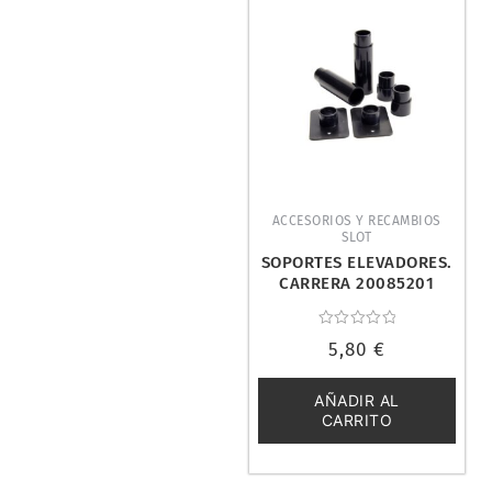
ACCESORIOS Y RECAMBIOS
SLOT
SOPORTES ELEVADORES.
CARRERA 20085201
Valorado
5,80
€
con
0
de
5
AÑADIR AL
CARRITO