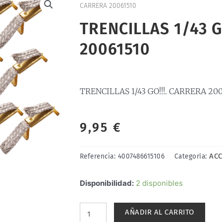
CARRERA 20061510
TRENCILLAS 1/43 G
20061510
TRENCILLAS 1/43 GO!!!. CARRERA 200
9,95
€
ACC
Referencia:
4007486615106
Categoría:
TRENCILLAS
Disponibilidad:
2 disponibles
1/43
GO!!!.
AÑADIR AL CARRITO
CARRERA