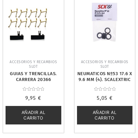
ACCESORIOS Y RECAMBIOS
ACCESORIOS Y RECAMBIOS
SLOT
SLOT
GUIAS Y TRENCILLAS.
NEUMATICOS Nº53 17.6 X
CARRERA 20366
9.6 MM (4). SCALEXTRIC
U10340X400
Valorado
Valorado
9,95
€
5,05
€
con
con
0
0
de
de
5
5
AÑADIR AL
AÑADIR AL
CARRITO
CARRITO