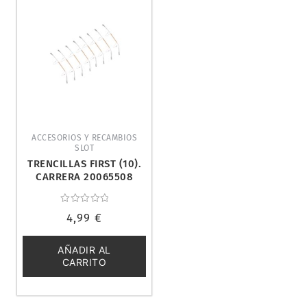
ACCESORIOS Y RECAMBIOS
SLOT
TRENCILLAS FIRST (10).
CARRERA 20065508
Valorado
4,99
€
con
0
de
5
AÑADIR AL
CARRITO