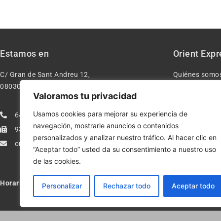
Estamos en
Orient Expr
C/ Gran de Sant Andreu 12,
Quiénes somo
08030 – Barcelona España
Contacto
Valoramos tu privacidad
Aviso legal
Usamos cookies para mejorar su experiencia de
640277962
Condiciones d
navegación, mostrarle anuncios o contenidos
933113005
Política de pr
personalizados y analizar nuestro tráfico. Al hacer clic en
orientexpressmodelismo@gmail.com
Política de co
“Aceptar todo” usted da su consentimiento a nuestro uso
de las cookies.
Horario:
Lun-Vie de 10:00-13:30 y 17:00-20:00 – Sáb de 10:00-13:3
Personalizar
Rechazar todo
Aceptar todo