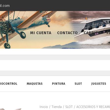
il.com
MI CUENTA
CONTACTO
CARRITO
F
IOCONTROL
MAQUETAS
PINTURA
SLOT
JUGUETES
Inicio
/
Tienda
/
SLOT
/
ACCESORIOS Y RECAM