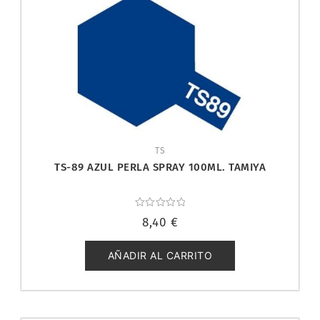
TS
TS-89 AZUL PERLA SPRAY 100ML. TAMIYA
Valorado
8,40
€
con
0
de
5
AÑADIR AL CARRITO