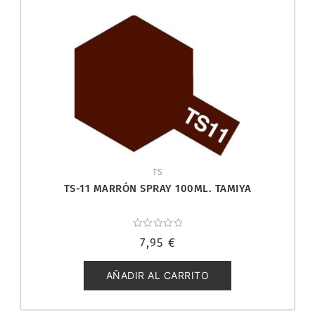
TS
TS-11 MARRÓN SPRAY 100ML. TAMIYA
Valorado
7,95
€
con
0
de
5
AÑADIR AL CARRITO