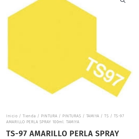
Inicio
/
Tienda
/
PINTURA
/
PINTURAS
/
TAMIYA
/
TS
/ TS-97
AMARILLO PERLA SPRAY 100ml. TAMIYA
TS-97 AMARILLO PERLA SPRAY