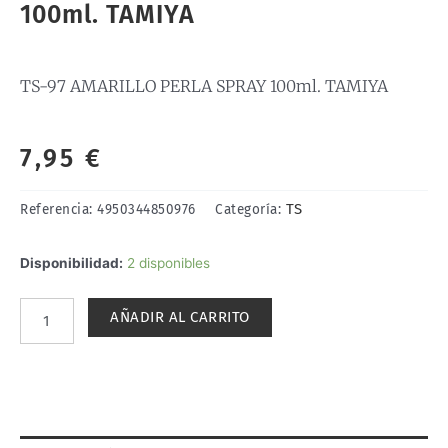
100ml. TAMIYA
TS-97 AMARILLO PERLA SPRAY 100ml. TAMIYA
7,95
€
TS
Referencia:
4950344850976
Categoría:
TS-
Disponibilidad:
2 disponibles
97
AMARILLO
AÑADIR AL CARRITO
PERLA
SPRAY
100ml.
TAMIYA
cantidad