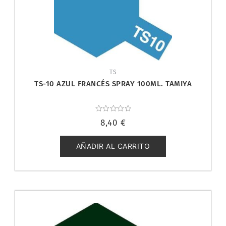
TS
TS-10 AZUL FRANCÉS SPRAY 100ML. TAMIYA
Valorado
8,40
€
con
0
de
5
AÑADIR AL CARRITO