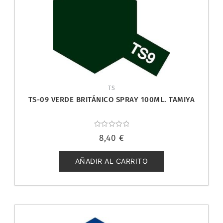
TS
TS-09 VERDE BRITÁNICO SPRAY 100ML. TAMIYA
Valorado
8,40
€
con
0
de
5
AÑADIR AL CARRITO