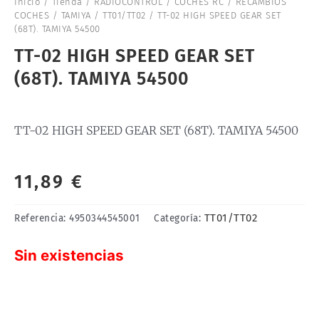
Inicio
/
Tienda
/
RADIOCONTROL
/
COCHES RC
/
RECAMBIOS
COCHES
/
TAMIYA
/
TT01/TT02
/ TT-02 HIGH SPEED GEAR SET
(68T). TAMIYA 54500
TT-02 HIGH SPEED GEAR SET
(68T). TAMIYA 54500
TT-02 HIGH SPEED GEAR SET (68T). TAMIYA 54500
11,89
€
TT01/TT02
Referencia:
4950344545001
Categoría:
Sin existencias