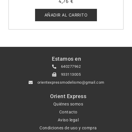
4,76
€
con
0
de
5
AÑADIR AL CARRITO
Estamos en
640277962
933113005
orientexpressmodelismo@gmail.com
Orient Express
Quiénes somos
Contacto
Aviso legal
Condiciones de uso y compra