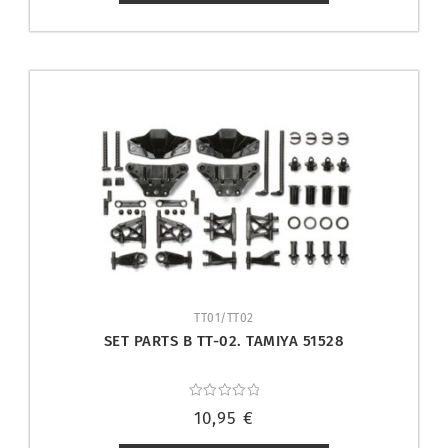
TT01/TT02
SET PARTS B TT-02. TAMIYA 51528
Valorado
10,95
€
con
0
de