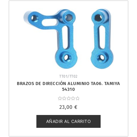
TT01/TT02
BRAZOS DE DIRECCIÓN ALUMINIO TA06. TAMIYA
54310
Valorado
23,00
€
con
0
de
5
AÑADIR AL CARRITO