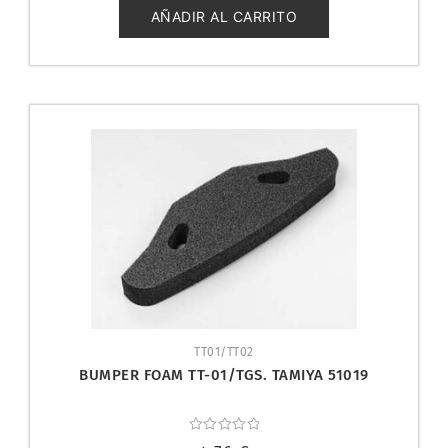
5
AÑADIR AL CARRITO
TT01/TT02
BUMPER FOAM TT-01/TGS. TAMIYA 51019
Valorado