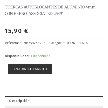
TUERCAS AUTOBLOCANTES DE ALUMINIO 4mm
CON FRENO. ASSOCIATED 25391
15,90
€
TORNILLERIA
Referencia:
784695253919
Categoría:
TUERCAS
Disponibilidad:
1 disponibles
AUTOBLOCANTES
DE
AÑADIR AL CARRITO
ALUMINIO
4mm
CON
FRENO.
ASSOCIATED
25391
Descripción
cantidad