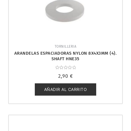
TORNILLERIA
ARANDELAS ESPACIADORAS NYLON 8X4X3MM (4).
SHAFT HNE35
Valorado
2,90
€
con
0
de
5
AÑADIR AL CARRITO