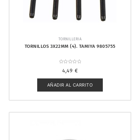
TORNILLERIA
TORNILLOS 3X22MM (4). TAMIYA 9805755
Valorado
4,49
€
con
0
de
5
AÑADIR AL CARRITO