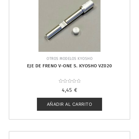
OTROS MODELOS KYOSHO
EJE DE FRENO V-ONE S. KYOSHO VZ020
Valorado
4,45
€
con
0
de
5
AÑADIR AL CARRITO