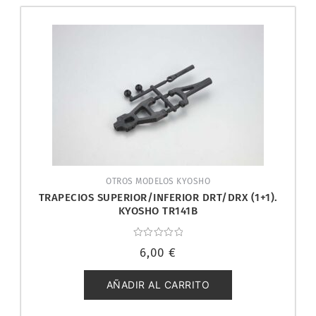
OTROS MODELOS KYOSHO
TRAPECIOS SUPERIOR/INFERIOR DRT/DRX (1+1).
KYOSHO TR141B
Valorado
6,00
€
con
0
de
5
AÑADIR AL CARRITO