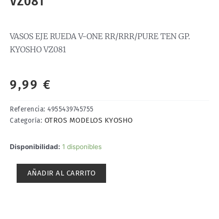
VZ081
VASOS EJE RUEDA V-ONE RR/RRR/PURE TEN GP.
KYOSHO VZ081
9,99
€
Referencia:
4955439745755
OTROS MODELOS KYOSHO
Categoría:
VASOS
Disponibilidad:
1 disponibles
EJE
RUEDA
AÑADIR AL CARRITO
V-
ONE
RR/RRR/PURE
TEN