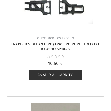
OTROS MODELOS KYOSHO
TRAPECIOS DELANTERO/TRASERO PURE TEN (2+2).
KYOSHO SP104B
Valorado
10,50
€
con
0
de
5
AÑADIR AL CARRITO