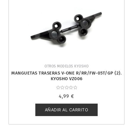
OTROS MODELOS KYOSHO
MANGUETAS TRASERAS V-ONE R/RR/FW-05T/GP (2).
KYOSHO VZ006
Valorado
4,99
€
con
0
de
5
AÑADIR AL CARRITO