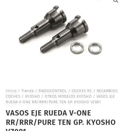
Inicio
/
Tienda
/
RADIOCONTROL
/
COCHES RC
/
RECAMBIOS
COCHES
/
KYOSHO
/
OTROS MODELOS KYOSHO
/ VASOS EJE
RUEDA V-ONE RR/RRR/PURE TEN GP. KYOSHO VZ081
VASOS EJE RUEDA V-ONE
RR/RRR/PURE TEN GP. KYOSHO