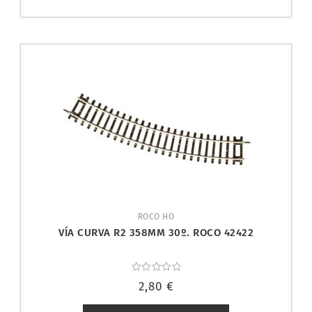
ROCO HO
VÍA CURVA R2 358MM 30º. ROCO 42422
Valorado
2,80
€
con
0
de