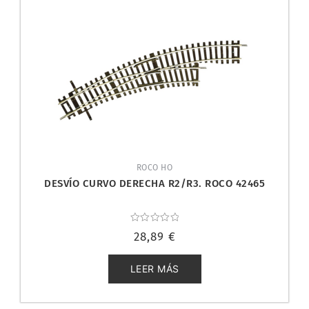
ROCO HO
DESVÍO CURVO DERECHA R2/R3. ROCO 42465
Valorado
28,89
€
con
0
de
5
LEER MÁS