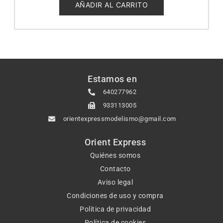
5
AÑADIR AL CARRITO
Estamos en
640277962
933113005
orientexpressmodelismo@gmail.com
Orient Express
Quiénes somos
Contacto
Aviso legal
Condiciones de uso y compra
Política de privacidad
Política de cookies