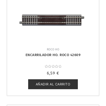
ROCO HO
ENCARRILADOR HO. ROCO 42609
Valorado
6,59
€
con
0
de
5
AÑADIR AL CARRITO