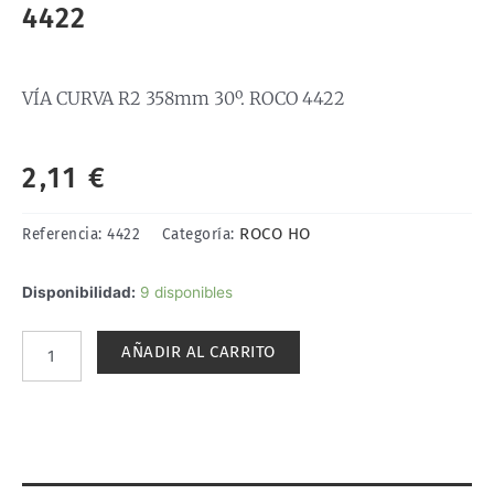
4422
VÍA CURVA R2 358mm 30º. ROCO 4422
2,11
€
ROCO HO
Referencia:
4422
Categoría:
VÍA
Disponibilidad:
9 disponibles
CURVA
R2
AÑADIR AL CARRITO
358mm
30º.
ROCO
4422
cantidad