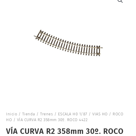
Inicio
/
Tienda
/
Trenes
/
ESCALA H0 1/87
/
VIAS HO
/
ROCO
HO
/ VÍA CURVA R2 358mm 30º. ROCO 4422
VÍA CURVA R2 358mm 30º. ROCO