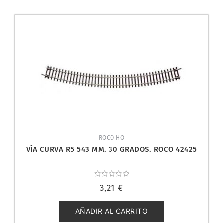
ROCO HO
VÍA CURVA R5 543 MM. 30 GRADOS. ROCO 42425
Valorado
3,21
€
con
0
de
5
AÑADIR AL CARRITO