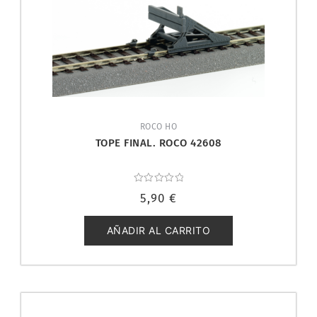
ROCO HO
TOPE FINAL. ROCO 42608
Valorado
5,90
€
con
0
de
5
AÑADIR AL CARRITO