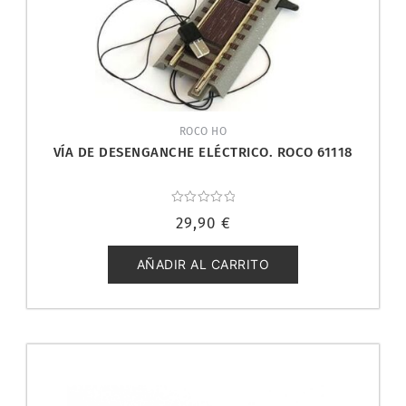
ROCO HO
VÍA DE DESENGANCHE ELÉCTRICO. ROCO 61118
Valorado
29,90
€
con
0
de
5
AÑADIR AL CARRITO