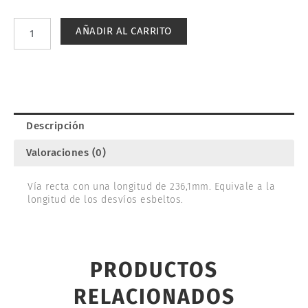
RECTA
236,1mm.
AÑADIR AL CARRITO
TRIX
62236
cantidad
Descripción
Valoraciones (0)
Vía recta con una longitud de 236,1mm. Equivale a la
longitud de los desvíos esbeltos.
PRODUCTOS
RELACIONADOS