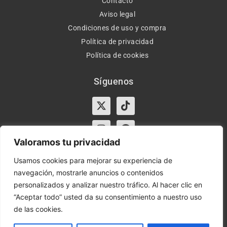
Contacto
Aviso legal
Condiciones de uso y compra
Política de privacidad
Política de cookies
Síguenos
X-
Instagram
Tiktok
Facebook
twitter
Valoramos tu privacidad
Usamos cookies para mejorar su experiencia de
navegación, mostrarle anuncios o contenidos
Horario:
Lun-Vie de 10:00-13:30 y 17:00-20:00 – Sáb de
personalizados y analizar nuestro tráfico. Al hacer clic en
10:00-13:30
“Aceptar todo” usted da su consentimiento a nuestro uso
de las cookies.
Orient Express | Copyright 2021 © Todos los derechos
reservados.