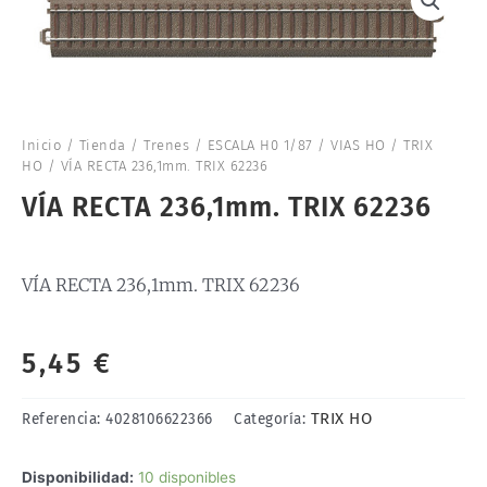
Inicio
/
Tienda
/
Trenes
/
ESCALA H0 1/87
/
VIAS HO
/
TRIX
HO
/ VÍA RECTA 236,1mm. TRIX 62236
VÍA RECTA 236,1mm. TRIX 62236
VÍA RECTA 236,1mm. TRIX 62236
5,45
€
TRIX HO
Referencia:
4028106622366
Categoría:
VÍA
Disponibilidad:
10 disponibles