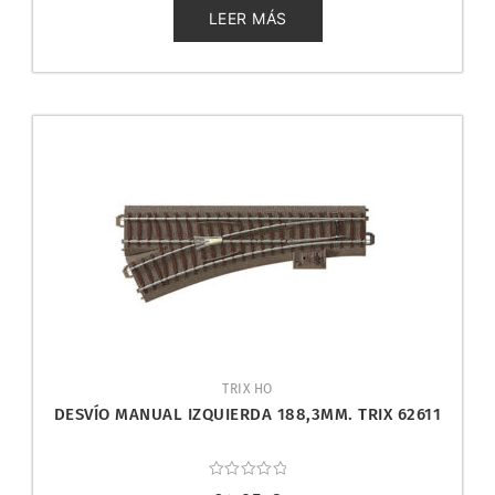
de
5
LEER MÁS
TRIX HO
DESVÍO MANUAL IZQUIERDA 188,3MM. TRIX 62611
Valorado