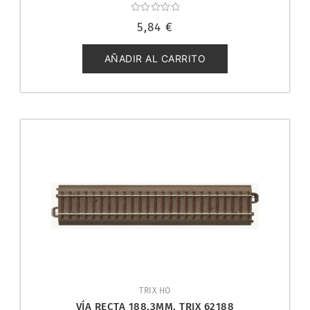
Valorado
5,84
€
con
0
de
5
AÑADIR AL CARRITO
TRIX HO
VÍA RECTA 188,3MM. TRIX 62188