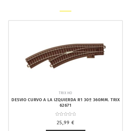
TRIX HO
DESVIO CURVO A LA IZQUIERDA R1 30º 360MM. TRIX
62671
Valorado
25,99
€
con
0