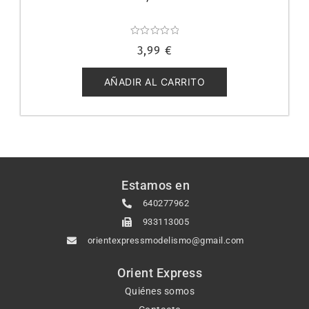
Valorado
3,99
€
con
0
de
5
AÑADIR AL CARRITO
Estamos en
640277962
933113005
orientexpressmodelismo@gmail.com
Orient Express
Quiénes somos