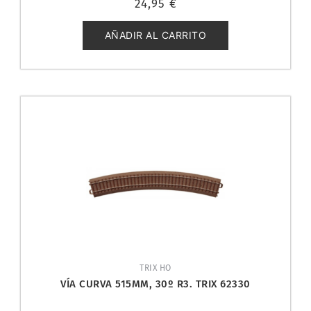
24,95
€
con
0
de
5
AÑADIR AL CARRITO
TRIX HO
VÍA CURVA 515MM, 30º R3. TRIX 62330