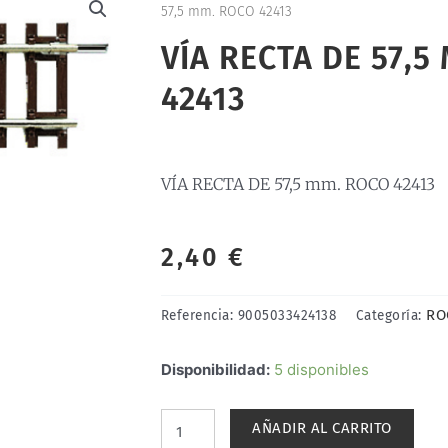
57,5 mm. ROCO 42413
VÍA RECTA DE 57,5
42413
VÍA RECTA DE 57,5 mm. ROCO 42413
2,40
€
RO
Referencia:
9005033424138
Categoría:
VÍA
Disponibilidad:
5 disponibles
RECTA
DE
AÑADIR AL CARRITO
57,5