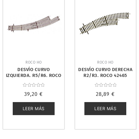
ROCO HO
ROCO HO
DESVÍO CURVO
DESVÍO CURVO DERECHA
IZQUIERDA. R5/R6. ROCO
R2/R3. ROCO 42465
42470
Valorado
Valorado
39,20
€
28,89
€
con
con
0
0
de
de
5
5
LEER MÁS
LEER MÁS