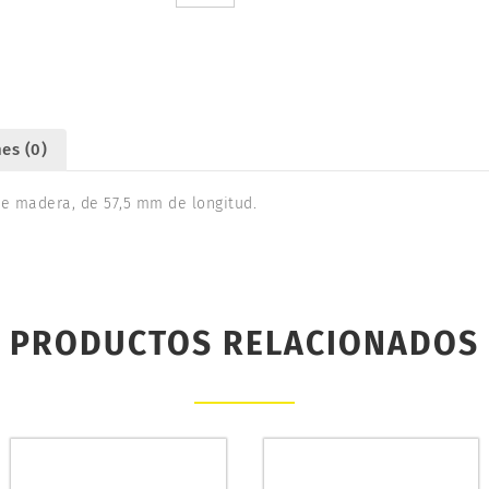
mm.
ROCO
42413
cantidad
es (0)
de madera, de 57,5 mm de longitud.
PRODUCTOS RELACIONADOS