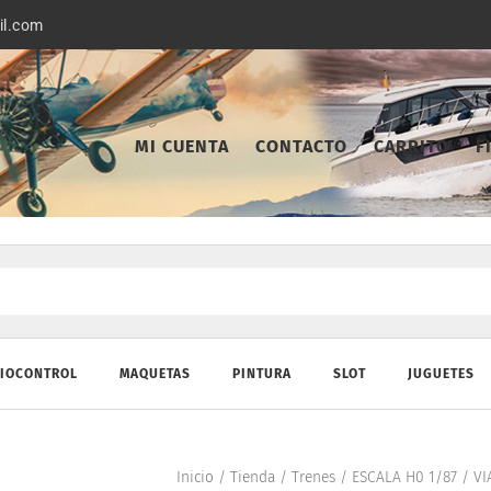
il.com
MI CUENTA
CONTACTO
CARRITO
F
IOCONTROL
MAQUETAS
PINTURA
SLOT
JUGUETES
Inicio
/
Tienda
/
Trenes
/
ESCALA H0 1/87
/
VI