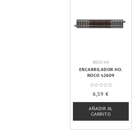
ROCO HO
ENCARRILADOR HO.
ROCO 42609
Valorado
6,59
€
con
0
de
5
AÑADIR AL
CARRITO