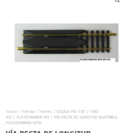
Inicio
/
Tienda
/
Trenes
/
ESCALA H0 1/87
/
VIAS
HO
/
FLEISCHMANN HO
/ VÍA RECTA DE LONGITUD AJUSTABLE.
FLEISCHMANN 6010