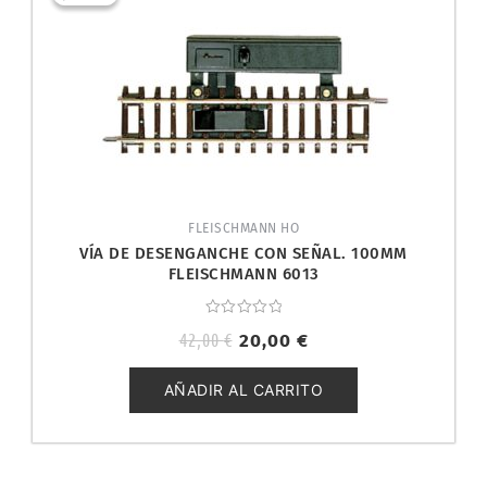
original
actual
era:
es:
42,00 €.
20,00 €.
FLEISCHMANN HO
VÍA DE DESENGANCHE CON SEÑAL. 100MM
FLEISCHMANN 6013
Valorado
42,00
€
20,00
€
con
0
de
5
AÑADIR AL CARRITO