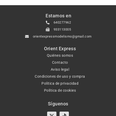
Estamos en
640277962
933113005
orientexpressmodelismo@gmail.com
Orient Express
Quiénes somos
Contacto
Aviso legal
Condiciones de uso y compra
Política de privacidad
Política de cookies
Síguenos
X-
Instagram
Tiktok
Facebook