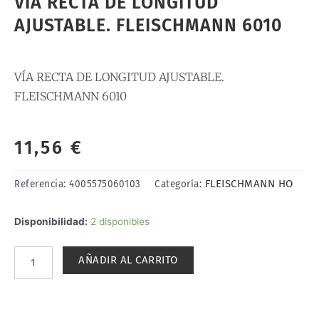
VÍA RECTA DE LONGITUD
AJUSTABLE. FLEISCHMANN 6010
VÍA RECTA DE LONGITUD AJUSTABLE.
FLEISCHMANN 6010
11,56
€
FLEISCHMANN HO
Referencia:
4005575060103
Categoría:
VÍA
Disponibilidad:
2 disponibles
RECTA
DE
AÑADIR AL CARRITO
LONGITUD
AJUSTABLE.
FLEISCHMANN
6010