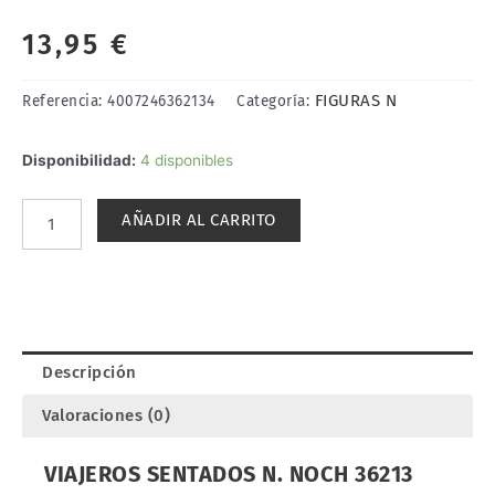
13,95
€
FIGURAS N
Referencia:
4007246362134
Categoría:
VIAJEROS
Disponibilidad:
4 disponibles
SENTADOS
N.
AÑADIR AL CARRITO
NOCH
36213
cantidad
Descripción
Valoraciones (0)
VIAJEROS SENTADOS N. NOCH 36213