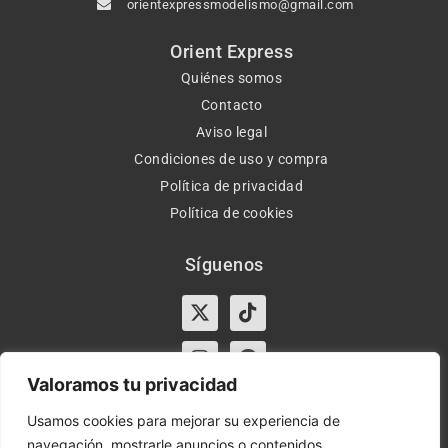
orientexpressmodelismo@gmail.com
Orient Express
Quiénes somos
Contacto
Aviso legal
Condiciones de uso y compra
Política de privacidad
Política de cookies
Síguenos
X-
Instagram
Tiktok
Facebook
twitter
Valoramos tu privacidad
Usamos cookies para mejorar su experiencia de
navegación, mostrarle anuncios o contenidos