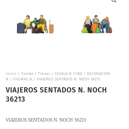
Inicio
/
Tienda
/
Trenes
/
ESCALA N 1/160
/
DECORACION
N
/
FIGURAS N
/ VIAJEROS SENTADOS N. NOCH 36213
VIAJEROS SENTADOS N. NOCH
36213
VIAJEROS SENTADOS N. NOCH 36213