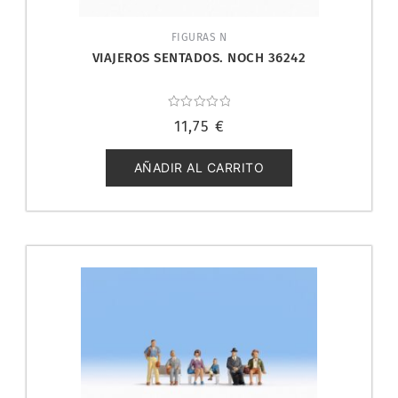
FIGURAS N
VIAJEROS SENTADOS. NOCH 36242
Valorado
11,75
€
con
0
de
5
AÑADIR AL CARRITO