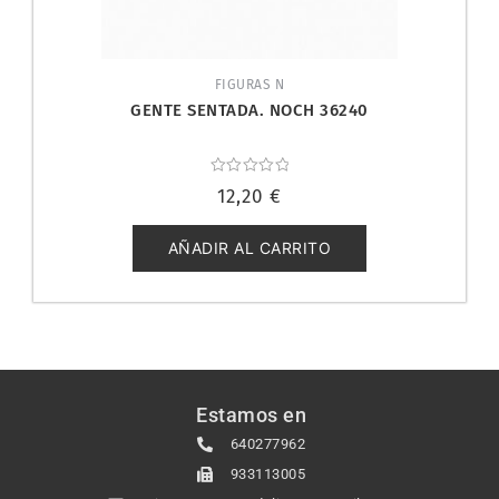
FIGURAS N
GENTE SENTADA. NOCH 36240
Valorado
12,20
€
con
0
de
5
AÑADIR AL CARRITO
Estamos en
640277962
933113005