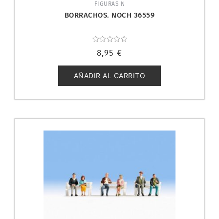
FIGURAS N
BORRACHOS. NOCH 36559
Valorado
8,95
€
con
0
de
5
AÑADIR AL CARRITO