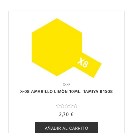
X-XF
X-08 AMARILLO LIMÓN 10ML. TAMIYA 81508
Valorado
2,70
€
con
0
de
5
AÑADIR AL CARRITO