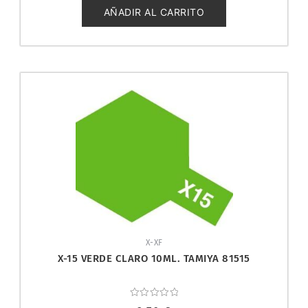
de
5
AÑADIR AL CARRITO
X-XF
X-15 VERDE CLARO 10ML. TAMIYA 81515
Valorado