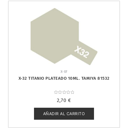
X-XF
X-32 TITANIO PLATEADO 10ML. TAMIYA 81532
Valorado
2,70
€
con
0
de
5
AÑADIR AL CARRITO