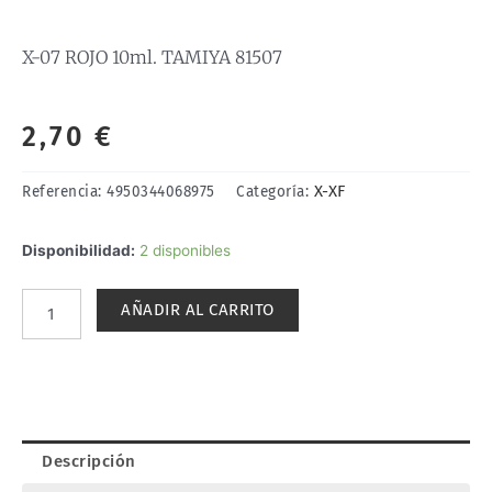
X-07 ROJO 10ml. TAMIYA 81507
2,70
€
X-XF
Referencia:
4950344068975
Categoría:
X-
Disponibilidad:
2 disponibles
07
ROJO
AÑADIR AL CARRITO
10ml.
TAMIYA
81507
cantidad
Descripción