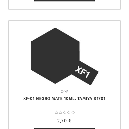
X-XF
XF-01 NEGRO MATE 10ML. TAMIYA 81701
Valorado
2,70
€
con
0