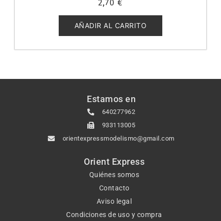
2,70
€
con
0
de
5
AÑADIR AL CARRITO
Estamos en
640277962
933113005
orientexpressmodelismo@gmail.com
Orient Express
Quiénes somos
Contacto
Aviso legal
Condiciones de uso y compra