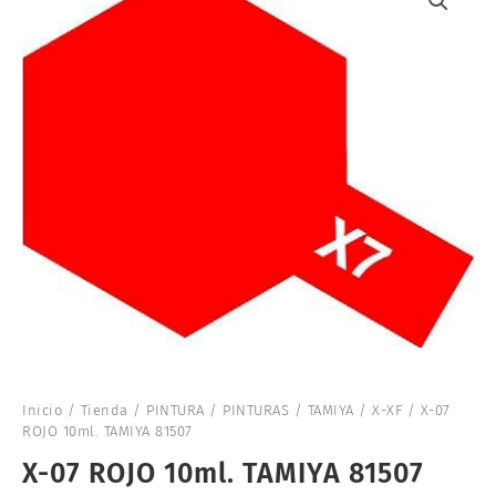
Inicio
/
Tienda
/
PINTURA
/
PINTURAS
/
TAMIYA
/
X-XF
/ X-07
ROJO 10ml. TAMIYA 81507
X-07 ROJO 10ml. TAMIYA 81507