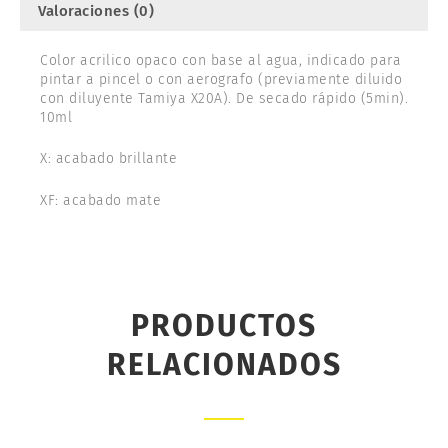
Valoraciones (0)
Color acrilico opaco con base al agua, indicado para
pintar a pincel o con aerografo (previamente diluido
con diluyente Tamiya X20A). De secado rápido (5min).
10ml
X: acabado brillante
XF: acabado mate
PRODUCTOS
RELACIONADOS