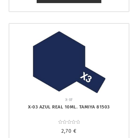
X-XF
X-03 AZUL REAL 10ML. TAMIYA 81503
Valorado
2,70
€
con
0