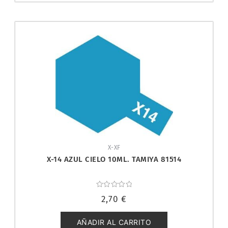
X-XF
X-14 AZUL CIELO 10ML. TAMIYA 81514
Valorado
2,70
€
con
0
de
5
AÑADIR AL CARRITO