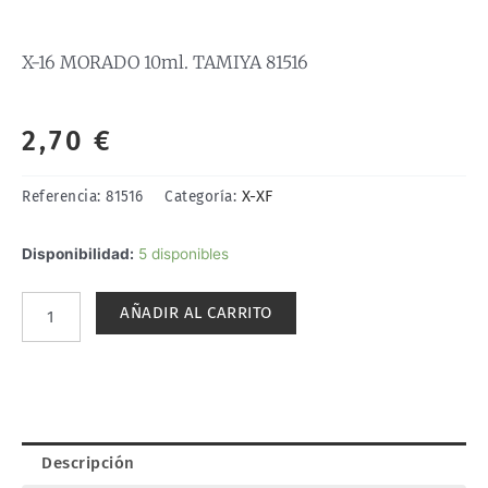
X-16 MORADO 10ml. TAMIYA 81516
2,70
€
X-XF
Referencia:
81516
Categoría:
X-
Disponibilidad:
5 disponibles
16
MORADO
AÑADIR AL CARRITO
10ml.
TAMIYA
81516
cantidad
Descripción