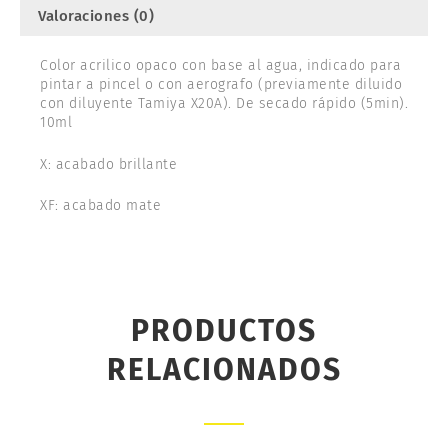
Valoraciones (0)
Color acrilico opaco con base al agua, indicado para
pintar a pincel o con aerografo (previamente diluido
con diluyente Tamiya X20A). De secado rápido (5min).
10ml
X: acabado brillante
XF: acabado mate
PRODUCTOS
RELACIONADOS