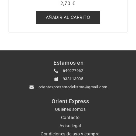
Valorado
2,70
€
con
0
de
5
AÑADIR AL CARRITO
Estamos en
640277962
933113005
orientexpressmodelismo@gmail.com
Orient Express
Quiénes somos
Contacto
Aviso legal
Condiciones de uso y compra