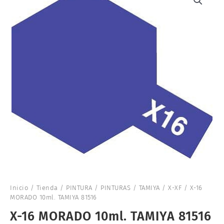
Inicio
/
Tienda
/
PINTURA
/
PINTURAS
/
TAMIYA
/
X-XF
/ X-16
MORADO 10ml. TAMIYA 81516
X-16 MORADO 10ml. TAMIYA 81516