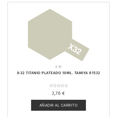
X-XF
X-32 TITANIO PLATEADO 10ML. TAMIYA 81532
Valorado
2,70
€
con
0
de
5
AÑADIR AL CARRITO