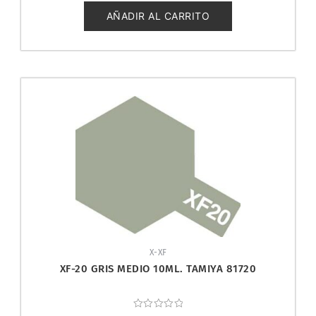
de
5
AÑADIR AL CARRITO
X-XF
XF-20 GRIS MEDIO 10ML. TAMIYA 81720