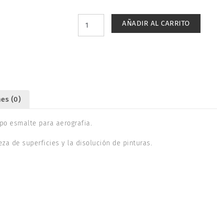
20
DILUYENTE
AÑADIR AL CARRITO
PARA
AEROGRAFO
THINNER
250ml.
TAMIYA
80040
cantidad
es (0)
po esmalte para aerografia.
eza de superficies y la disolución de pinturas.