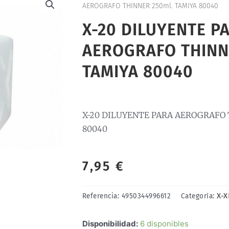
AEROGRAFO THINNER 250ml. TAMIYA 80040
X-20 DILUYENTE P
AEROGRAFO THINN
TAMIYA 80040
X-20 DILUYENTE PARA AEROGRAFO 
80040
7,95
€
X-X
Referencia:
4950344996612
Categoría:
X-
Disponibilidad:
6 disponibles