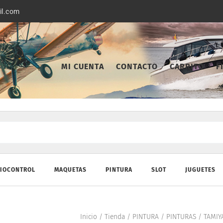
il.com
MI CUENTA
CONTACTO
CARRITO
F
IOCONTROL
MAQUETAS
PINTURA
SLOT
JUGUETES
Inicio
/
Tienda
/
PINTURA
/
PINTURAS
/
TAMIY