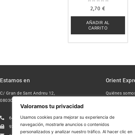
Valorado
2,70
€
con
0
de
5
AÑADIR AL
CARRITO
Estamos en
Orient Expr
C/ Gran de Sant Andreu 12,
Quiénes somo
08030 – Barcelona España
Contacto
Valoramos tu privacidad
Aviso legal
Usamos cookies para mejorar su experiencia de
640277962
Condiciones d
navegación, mostrarle anuncios o contenidos
933113005
Política de pr
personalizados y analizar nuestro tráfico. Al hacer clic en